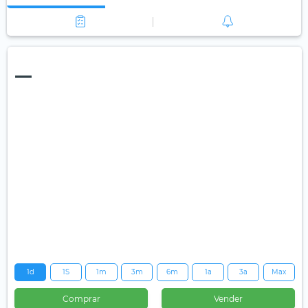
—
1d
1S
1m
3m
6m
1a
3a
Max
Comprar
Vender