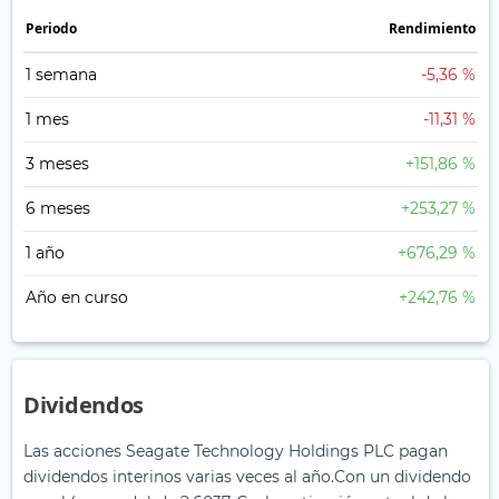
Periodo
Rendimiento
1 semana
-5,36 %
1 mes
-11,31 %
3 meses
+151,86 %
6 meses
+253,27 %
1 año
+676,29 %
Año en curso
+242,76 %
Dividendos
Las acciones Seagate Technology Holdings PLC pagan
dividendos interinos varias veces al año.
Con un dividendo