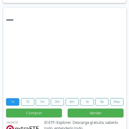
—
1d
1S
1m
3m
6m
1a
3a
Max
Comprar
Vender
El ETF-Explorer: Descarga gratuita, saberlo
ANUNCIO
todo, entenderlo todo.