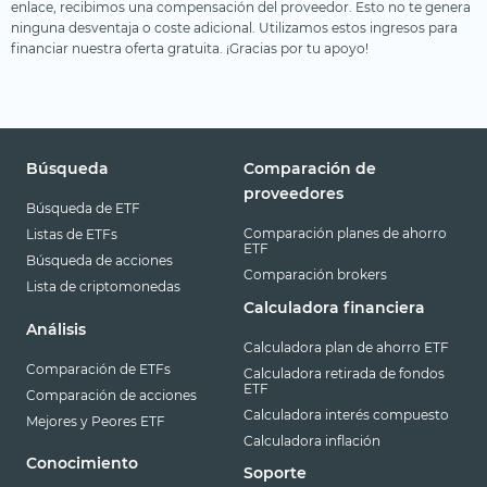
enlace, recibimos una compensación del proveedor. Esto no te genera
ninguna desventaja o coste adicional. Utilizamos estos ingresos para
financiar nuestra oferta gratuita. ¡Gracias por tu apoyo!
Búsqueda
Comparación de
proveedores
Búsqueda de ETF
Comparación planes de ahorro
Listas de ETFs
ETF
Búsqueda de acciones
Comparación brokers
Lista de criptomonedas
Calculadora financiera
Análisis
Calculadora plan de ahorro ETF
Comparación de ETFs
Calculadora retirada de fondos
ETF
Comparación de acciones
Calculadora interés compuesto
Mejores y Peores ETF
Calculadora inflación
Conocimiento
Soporte