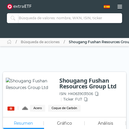
Búsqueda de acciones
Shougang Fushan Resources Grou
Shougang Fushan
Resources Group Ltd
ISIN:
HK0639031506
Ticker:
FU7
Acero
Coque de Carbón
Resumen
Gráfico
Análisis