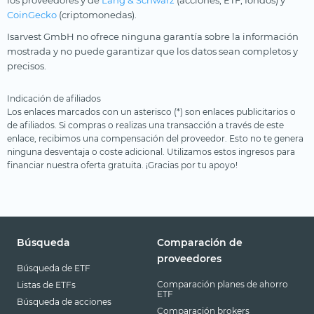
los proveedores y de
Lang & Schwarz
(acciones, ETF, fondos) y
CoinGecko
(criptomonedas).
Isarvest GmbH no ofrece ninguna garantía sobre la información
mostrada y no puede garantizar que los datos sean completos y
precisos.
Indicación de afiliados
Los enlaces marcados con un asterisco (*) son enlaces publicitarios o
de afiliados. Si compras o realizas una transacción a través de este
enlace, recibimos una compensación del proveedor. Esto no te genera
ninguna desventaja o coste adicional. Utilizamos estos ingresos para
financiar nuestra oferta gratuita. ¡Gracias por tu apoyo!
Búsqueda
Comparación de
proveedores
Búsqueda de ETF
Comparación planes de ahorro
Listas de ETFs
ETF
Búsqueda de acciones
Comparación brokers