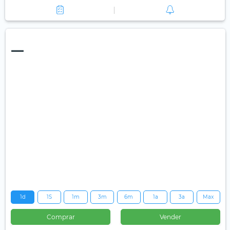
—
1d
1S
1m
3m
6m
1a
3a
Max
Comprar
Vender