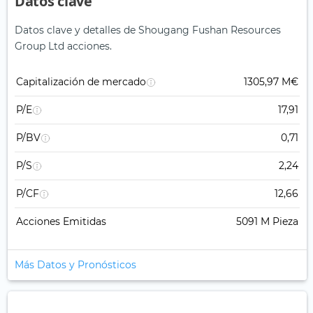
Datos clave
Datos clave y detalles de Shougang Fushan Resources
Group Ltd acciones.
Capitalización de mercado
1305,97 M€
P/E
17,91
P/BV
0,71
P/S
2,24
P/CF
12,66
Acciones Emitidas
5091 M Pieza
Más Datos y Pronósticos