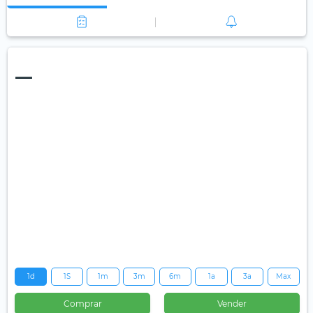
—
1d
1S
1m
3m
6m
1a
3a
Max
Comprar
Vender