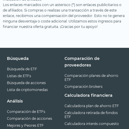
Los enlaces marcados con un asterisco (*) son enlaces publicitarios o
de afiliados. Si compras o realizas una transacción a través de este
enlace, recibimos una compensación del proveedor. Esto no te genera
ninguna desventaja o coste adicional. Utilizamos estos ingresos para
financiar nuestra oferta gratuita. ¡Gracias por tu apoyo!
Búsqueda
Comparación de
proveedores
Búsqueda de ETF
Comparación planes de ahorro
Listas de ETFs
ETF
Búsqueda de acciones
Comparación brokers
Lista de criptomonedas
Calculadora financiera
Análisis
Calculadora plan de ahorro ETF
Comparación de ETFs
Calculadora retirada de fondos
ETF
Comparación de acciones
Calculadora interés compuesto
Mejores y Peores ETF