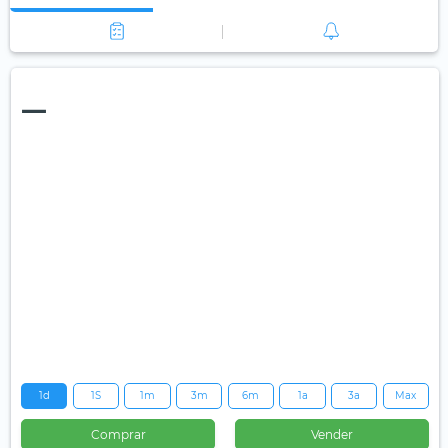
—
1d
1S
1m
3m
6m
1a
3a
Max
Comprar
Vender