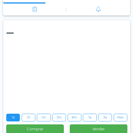
—
1d
1S
1m
3m
6m
1a
3a
Max
Comprar
Vender