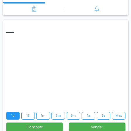
—
1d
1S
1m
3m
6m
1a
3a
Max
Comprar
Vender