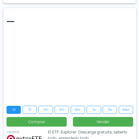
—
1d
1S
1m
3m
6m
1a
3a
Max
Comprar
Vender
El ETF-Explorer: Descarga gratuita, saberlo
ANUNCIO
todo, entenderlo todo.