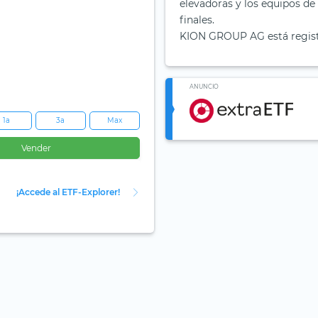
elevadoras y los equipos d
finales.
KION GROUP AG está registr
ANUNCIO
1a
3a
Max
Vender
¡Accede al ETF-Explorer!