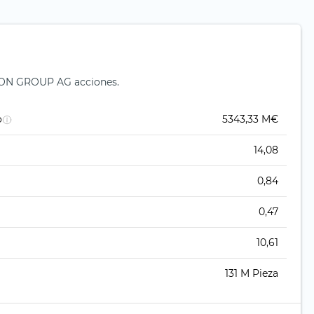
KION GROUP AG acciones.
o
5343,33 M€
14,08
0,84
0,47
10,61
131 M Pieza