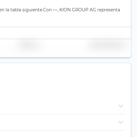
 la tabla siguiente.
Con —, KION GROUP AG representa
Replicación
Volumen (millones de €)