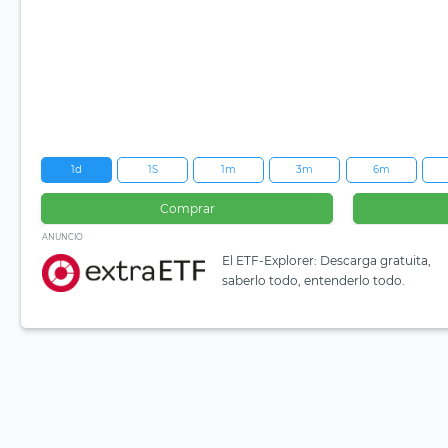
1d
1S
1m
3m
6m
Comprar
ANUNCIO
El ETF-Explorer: Descarga gratuita,
saberlo todo, entenderlo todo.