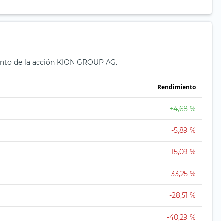
ento de la acción KION GROUP AG.
Rendimiento
+4,68 %
-5,89 %
-15,09 %
-33,25 %
-28,51 %
-40,29 %