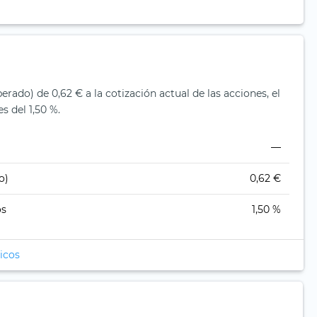
rado) de 0,62 € a la cotización actual de las acciones, el
s del 1,50 %.
—
o)
0,62 €
os
1,50 %
icos