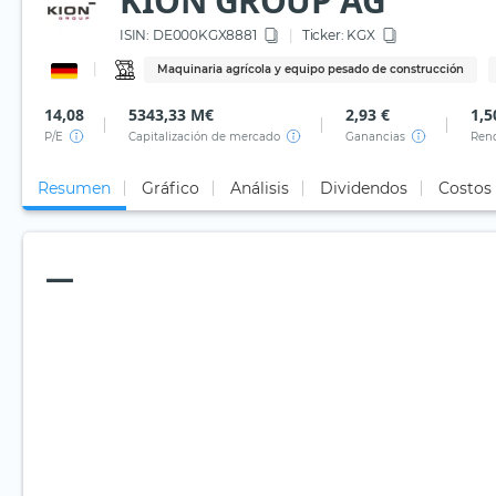
KION GROUP AG
ISIN:
DE000KGX8881
Ticker:
KGX
Maquinaria agrícola y equipo pesado de construcción
14,08
5343,33 M€
2,93 €
1,5
P/E
Capitalización de mercado
Ganancias
Rend
Resumen
Gráfico
Análisis
Dividendos
Costos
—