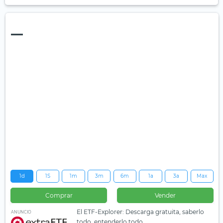
—
1d
1S
1m
3m
6m
1a
3a
Max
Comprar
Vender
El ETF-Explorer: Descarga gratuita, saberlo
ANUNCIO
todo, entenderlo todo.