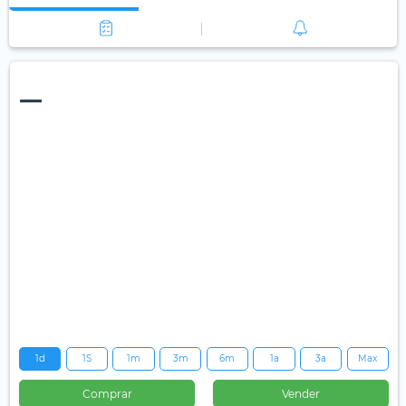
—
1d
1S
1m
3m
6m
1a
3a
Max
Comprar
Vender