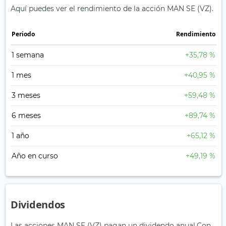
Aquí puedes ver el rendimiento de la acción MAN SE (VZ).
Periodo
Rendimiento
1 semana
+35,78 %
1 mes
+40,95 %
3 meses
+59,48 %
6 meses
+89,74 %
1 año
+65,12 %
Año en curso
+49,19 %
Dividendos
Las acciones MAN SE (VZ) pagan un dividendo anual.
Con