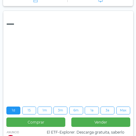
—
1d
1S
1m
3m
6m
1a
3a
Max
Comprar
Vender
El ETF-Explorer: Descarga gratuita, saberlo
ANUNCIO