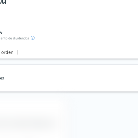
td
 %
ento de dividendos
e orden
nes
n Axis Capital Holdings Ltd