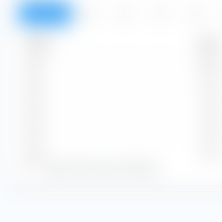
Resumen
2026
2025
2024
2023
Periodo
Monto
2026
0,88 $
2025
1,32 $
2024
1,76 $
2023
1,76 $
2022
1,72 $
Zeige alle historischen Dividenden