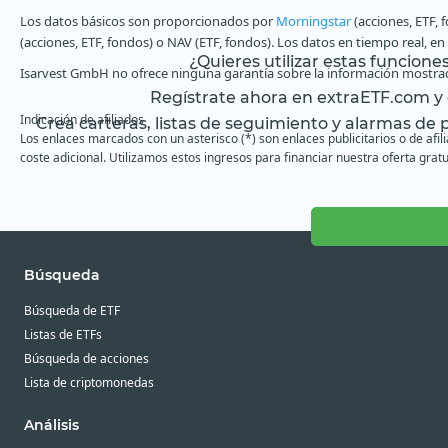
Los datos básicos son proporcionados por
Morningstar
(acciones, ETF, 
(acciones, ETF, fondos) o NAV (ETF, fondos). Los datos en tiempo real, e
¿Quieres utilizar estas funcione
Isarvest GmbH no ofrece ninguna garantía sobre la información mostrad
Regístrate ahora en extraETF.com y o
Indicación de afiliados
Crea carteras, listas de seguimiento y alarmas de pr
Los enlaces marcados con un asterisco (*) son enlaces publicitarios o de afi
coste adicional. Utilizamos estos ingresos para financiar nuestra oferta gratu
Búsqueda
Búsqueda de ETF
Listas de ETFs
Búsqueda de acciones
Lista de criptomonedas
Análisis