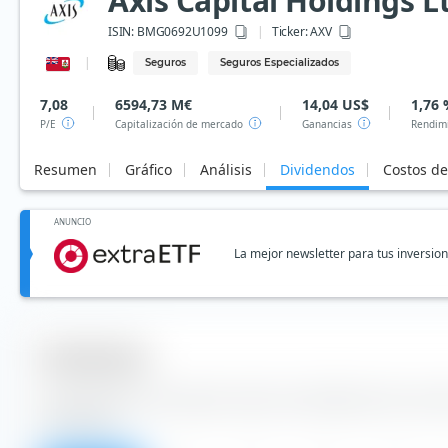
Axis Capital Holdings L
ISIN:
BMG0692U1099
Ticker:
AXV
Seguros
Seguros Especializados
7,08
6594,73 M€
14,04 US$
1,76
P/E
Capitalización de mercado
Ganancias
Rendimi
Resumen
Gráfico
Análisis
Dividendos
Costos d
ANUNCIO
La mejor newsletter para tus inversio
Dividendos
Puedes obtener información sobre los dividendos de la acció
de la tabla.