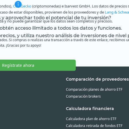
fondos),
CoinGecko
(criptomonedas) e Isarvest GmbH. Los datos de precios s
n caso de estar disponibles, provienen de los proveedores y de
Lang & Schwa
s y aprovechar todo el potencial de tu inversión?
a y no puede garantizar que los datos sean completos y precisos.
btén acceso ilimitado a todos los datos y funciones.
ecios, y utiliza nuestro análisis de inversiones de nivel 
liados. Si compras o realizas una transacción a través de este enlace, recibimo
ita. ¡Gracias por tu apoyo!
Regístrate ahora
Comparación de proveedores
Comparación planes de ahorro ETF
Comparación brokers
Calculadora financiera
Calculadora plan de ahorro ETF
Calculadora retirada de fondos ETF