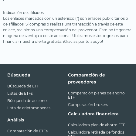
Indicación de afiliados
Los enlaces marcados con un asterisco (*) son enlaces publicitarios o
de afiliados. Si compras o realizas una transacción a través de este
enlace, recibimos una compensación del proveedor. Esto no te genera
ninguna desventaja o coste adicional. Utilizamos estos ingresos para
financiar nuestra oferta gratuita. ¡Gracias por tu apoyo!
Búsqueda
Comparación de
proveedores
Búsqueda de ETF
Comparación planes de ahorro
Listas de ETFs
ETF
Búsqueda de acciones
Comparación brokers
Lista de criptomonedas
Calculadora financiera
Análisis
Calculadora plan de ahorro ETF
Comparación de ETFs
Calculadora retirada de fondos