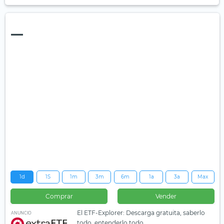
—
1d
1S
1m
3m
6m
1a
3a
Max
Comprar
Vender
El ETF-Explorer: Descarga gratuita, saberlo
ANUNCIO
todo, entenderlo todo.