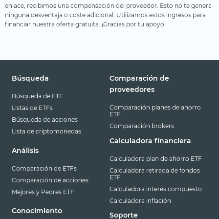
enlace, recibimos una compensación del proveedor. Esto no te genera
ninguna desventaja o coste adicional. Utilizamos estos ingresos para
financiar nuestra oferta gratuita. ¡Gracias por tu apoyo!
Búsqueda
Comparación de
proveedores
Búsqueda de ETF
Comparación planes de ahorro
Listas de ETFs
ETF
Búsqueda de acciones
Comparación brokers
Lista de criptomonedas
Calculadora financiera
Análisis
Calculadora plan de ahorro ETF
Comparación de ETFs
Calculadora retirada de fondos
ETF
Comparación de acciones
Calculadora interés compuesto
Mejores y Peores ETF
Calculadora inflación
Conocimiento
Soporte