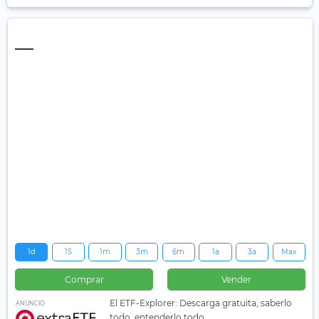
—
1d
1S
1m
3m
6m
1a
3a
Max
Comprar
Vender
El ETF-Explorer: Descarga gratuita, saberlo
ANUNCIO
todo, entenderlo todo.