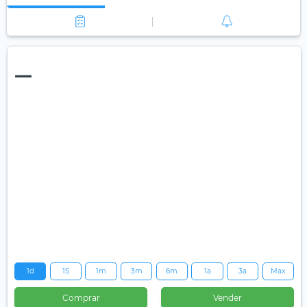
—
1d
1S
1m
3m
6m
1a
3a
Max
Comprar
Vender