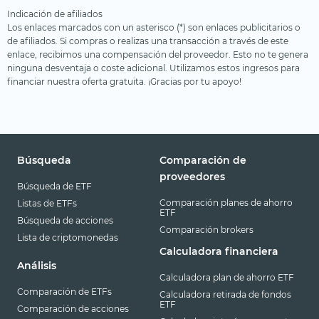
Indicación de afiliados
Los enlaces marcados con un asterisco (*) son enlaces publicitarios o
de afiliados. Si compras o realizas una transacción a través de este
enlace, recibimos una compensación del proveedor. Esto no te genera
ninguna desventaja o coste adicional. Utilizamos estos ingresos para
financiar nuestra oferta gratuita. ¡Gracias por tu apoyo!
Búsqueda
Comparación de
proveedores
Búsqueda de ETF
Comparación planes de ahorro
Listas de ETFs
ETF
Búsqueda de acciones
Comparación brokers
Lista de criptomonedas
Calculadora financiera
Análisis
Calculadora plan de ahorro ETF
Comparación de ETFs
Calculadora retirada de fondos
ETF
Comparación de acciones