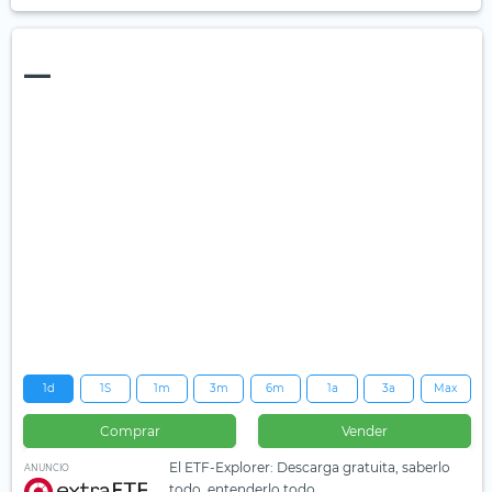
—
1d
1S
1m
3m
6m
1a
3a
Max
Comprar
Vender
El ETF-Explorer: Descarga gratuita, saberlo
ANUNCIO
todo, entenderlo todo.