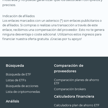
precisos.
Indicación de afiliados
Los enlaces marcados con un asterisco (*) son enlaces publicitarios o
de afiliados. Si compras o realizas una transacción a través de este
enlace, recibimos una compensación del proveedor. Esto no te genera
ninguna desventaja o coste adicional. Utilizamos estos ingresos para
financiar nuestra oferta gratuita. ¡Gracias por tu apoyo!
Búsqueda
Comparación de
proveedores
Búsqueda de ETF
Comparación planes de ahorro
Listas de ETFs
ETF
Búsqueda de acciones
Comparación brokers
Lista de criptomonedas
Calculadora financiera
Análisis
Calculadora plan de ahorro ETF