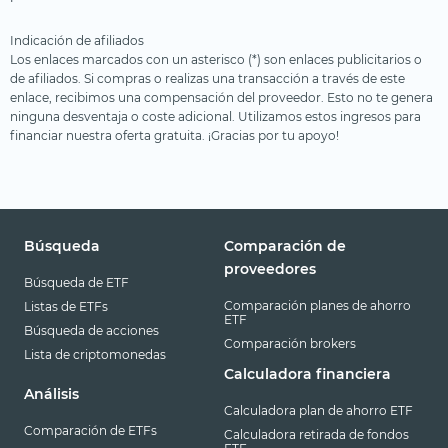
Salud
Indicación de afiliados
Salud
Los enlaces marcados con un asterisco (*) son enlaces publicitarios o
de afiliados. Si compras o realizas una transacción a través de este
Semiconductores
enlace, recibimos una compensación del proveedor. Esto no te genera
ninguna desventaja o coste adicional. Utilizamos estos ingresos para
Tecnología médica
financiar nuestra oferta gratuita. ¡Gracias por tu apoyo!
Tecnologías innovadoras
Tierras raras
Uranio
Búsqueda
Comparación de
Viajes y ocio
proveedores
Búsqueda de ETF
Comparación planes de ahorro
Listas de ETFs
ETF
Búsqueda de acciones
Comparación brokers
Lista de criptomonedas
Calculadora financiera
Análisis
Calculadora plan de ahorro ETF
Comparación de ETFs
Calculadora retirada de fondos