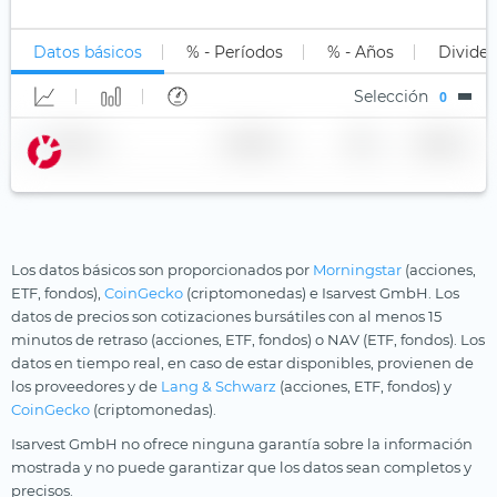
No clasificado
Long Leveraged
Lujo y estilo de vida
Datos básicos
% - Períodos
% - Años
Divide
Corto
Madera
Selección
0
Apalancamiento corto
Marcas sólidas
Nombre
Master Limited Partnerships (MLP)
Proveedor
TER
Moneda
Metaverso
Millennials
Minas de oro
Los datos básicos son proporcionados por
Morningstar
(acciones,
ETF, fondos),
CoinGecko
(criptomonedas) e Isarvest GmbH. Los
Minas de plata
datos de precios son cotizaciones bursátiles con al menos 15
Multi-Asset
minutos de retraso (acciones, ETF, fondos) o NAV (ETF, fondos). Los
datos en tiempo real, en caso de estar disponibles, provienen de
Pagos digitales
los proveedores y de
Lang & Schwarz
(acciones, ETF, fondos) y
Principios cristianos
CoinGecko
(criptomonedas).
Isarvest GmbH no ofrece ninguna garantía sobre la información
Private Equity
mostrada y no puede garantizar que los datos sean completos y
Química
precisos.