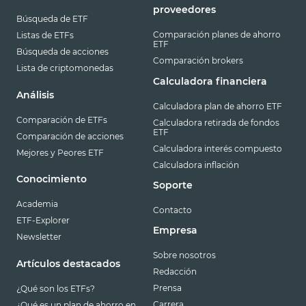
proveedores
Búsqueda de ETF
Comparación planes de ahorro
Listas de ETFs
ETF
Búsqueda de acciones
Comparación brokers
Lista de criptomonedas
Calculadora financiera
Análisis
Calculadora plan de ahorro ETF
Comparación de ETFs
Calculadora retirada de fondos
ETF
Comparación de acciones
Calculadora interés compuesto
Mejores y Peores ETF
Calculadora inflación
Conocimiento
Soporte
Academia
Contacto
ETF-Explorer
Empresa
Newsletter
Sobre nosotros
Artículos destacados
Redacción
Prensa
¿Qué son los ETFs?
Carrera
¿Qué es un plan de ahorro en