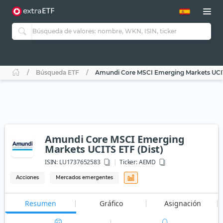
Búsqueda ETF
Amundi Core MSCI Emerging Markets UCIT
Amundi Core MSCI Emerging
Markets UCITS ETF (Dist)
ISIN:
LU1737652583
Ticker:
AEMD
Acciones
Mercados emergentes
Resumen
Gráfico
Asignación