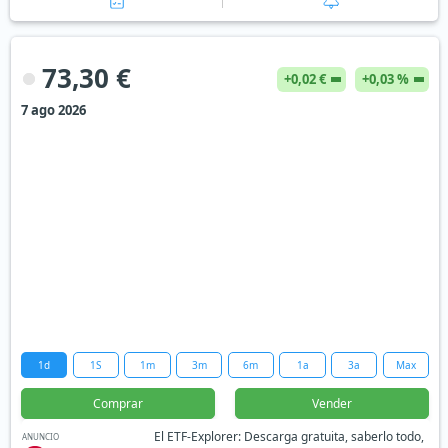
73,30 €
+0,02 €
+0,03 %
7 ago 2026
1d
1S
1m
3m
6m
1a
3a
Max
Comprar
Vender
El ETF-Explorer: Descarga gratuita, saberlo todo,
ANUNCIO