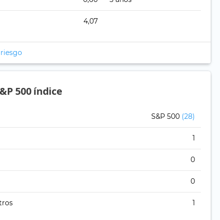
4,07
 riesgo
&P 500 índice
S&P 500
(28)
1
0
0
tros
1