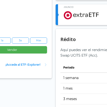
ANUNCIO
Rédito
1a
3a
Max
Aquí puedes ver el rendimie
Vender
Swap UCITS ETF (Acc).
¡Accede al ETF-Explorer!
Periodo
1 semana
1 mes
3 meses