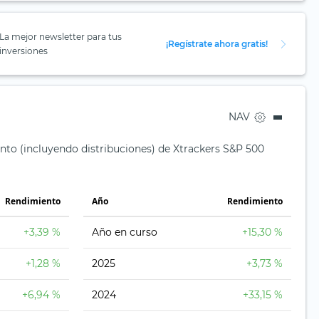
La mejor newsletter para tus
¡Regístrate ahora gratis!
inversiones
NAV
nto (incluyendo distribuciones) de Xtrackers S&P 500
Rendimiento
Año
Rendimiento
+3,39 %
Año en curso
+15,30 %
+1,28 %
2025
+3,73 %
+6,94 %
2024
+33,15 %