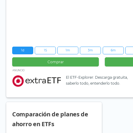
1d
1S
1m
3m
6m
Comprar
ANUNCIO
El ETF-Explorer: Descarga gratuita,
saberlo todo, entenderlo todo.
Comparación de planes de
ahorro en ETFs