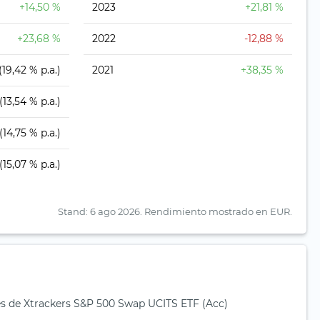
+14,50 %
2023
+21,81 %
+23,68 %
2022
-12,88 %
(19,42 % p.a.)
2021
+38,35 %
(13,54 % p.a.)
(14,75 % p.a.)
(15,07 % p.a.)
Stand: 6 ago 2026.
Rendimiento mostrado en EUR.
s de Xtrackers S&P 500 Swap UCITS ETF (Acc)