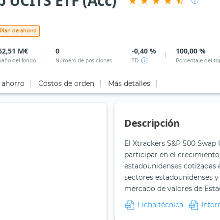
 UCITS ETF (Acc)
Plan de ahorro
62,51 M€
0
-0,40 %
100,00 %
año del fondo
Número de posiciones
TD
Porcentaje del to
 ahorro
Costos de orden
Más detalles
Descripción
El Xtrackers S&P 500 Swap U
participar en el crecimiento
estadounidenses cotizadas e
sectores estadounidenses y 
mercado de valores de Esta
Ficha técnica
Infor