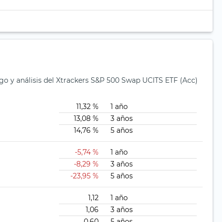
sgo y análisis del Xtrackers S&P 500 Swap UCITS ETF (Acc)
11,32 %
1 año
13,08 %
3 años
14,76 %
5 años
-5,74 %
1 año
-8,29 %
3 años
-23,95 %
5 años
1,12
1 año
1,06
3 años
0,60
5 años