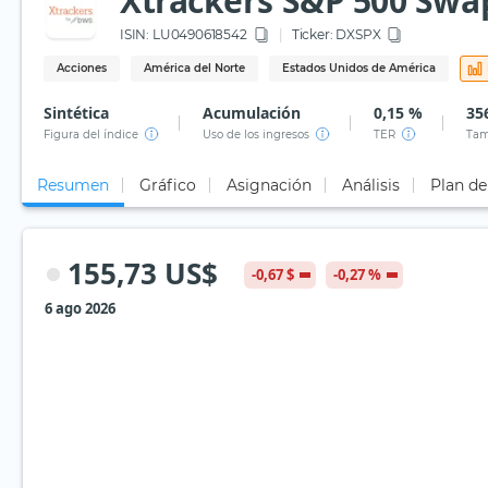
Xtrackers S&P 500 Swap
ISIN:
LU0490618542
Ticker:
DXSPX
Acciones
América del Norte
Estados Unidos de América
Sintética
Acumulación
0,15 %
35
Figura del índice
Uso de los ingresos
TER
Tam
Resumen
Gráfico
Asignación
Análisis
Plan de
155,73 US$
-0,67 $
-0,27 %
6 ago 2026