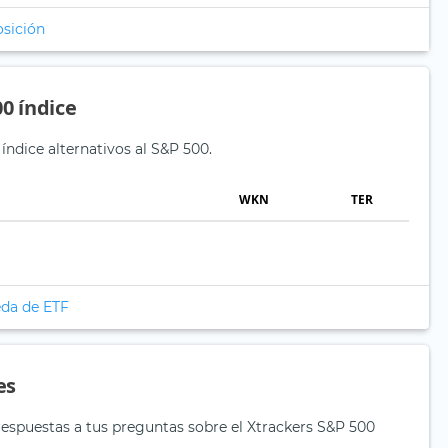
osición
0 índice
índice alternativos al S&P 500.
WKN
TER
eda de ETF
es
respuestas a tus preguntas sobre el Xtrackers S&P 500