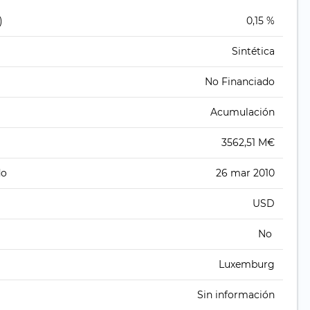
)
0,15 %
Sintética
No Financiado
Acumulación
3562,51 M€
do
26 mar 2010
USD
No
Luxemburg
Sin información