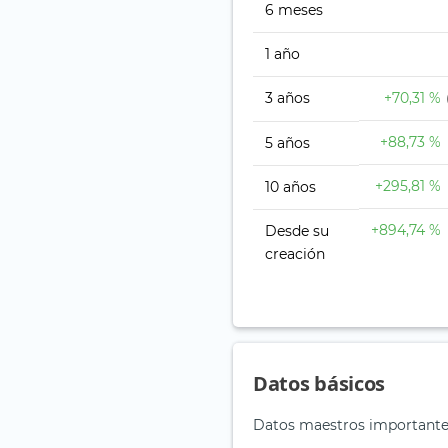
6 meses
1 año
3 años
+70,31 %
+88,73 %
5 años
+295,81 %
10 años
+894,74 %
Desde su
creación
Datos básicos
Datos maestros importante