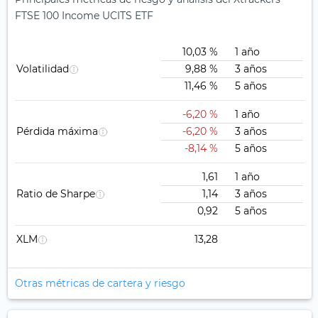
FTSE 100 Income UCITS ETF
10,03 %
1 año
Volatilidad
9,88 %
3 años
11,46 %
5 años
-6,20 %
1 año
Pérdida máxima
-6,20 %
3 años
-8,14 %
5 años
1,61
1 año
Ratio de Sharpe
1,14
3 años
0,92
5 años
XLM
13,28
Otras métricas de cartera y riesgo