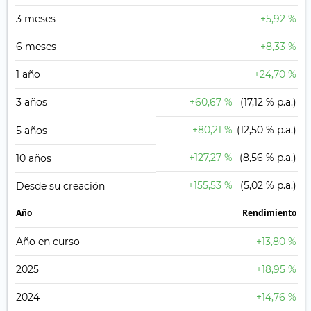
3 meses
+5,92 %
6 meses
+8,33 %
1 año
+24,70 %
3 años
+60,67 %
(17,12 % p.a.)
+80,21 %
(12,50 % p.a.)
5 años
+127,27 %
(8,56 % p.a.)
10 años
+155,53 %
(5,02 % p.a.)
Desde su creación
Año
Rendimiento
Año en curso
+13,80 %
2025
+18,95 %
2024
+14,76 %