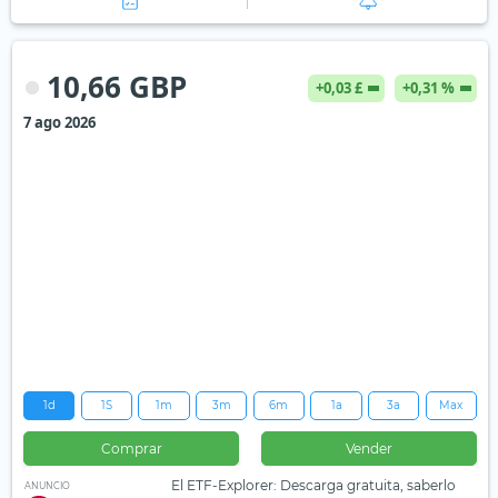
10,66 GBP
+0,03 £
+0,31 %
7 ago 2026
1d
1S
1m
3m
6m
1a
3a
Max
Comprar
Vender
El ETF-Explorer: Descarga gratuita, saberlo
ANUNCIO