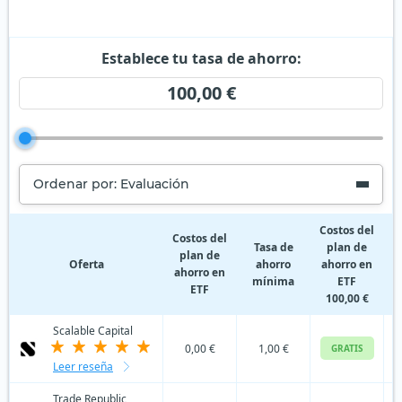
Establece tu tasa de ahorro:
100,00 €
Ordenar por: Evaluación
Costos del
Costos del
Tasa de
plan de
plan de
Oferta
ahorro
ahorro en
ahorro en
p
mínima
ETF
ETF
100,00 €
Scalable Capital
0,00 €
1,00 €
GRATIS
Leer reseña
Trade Republic