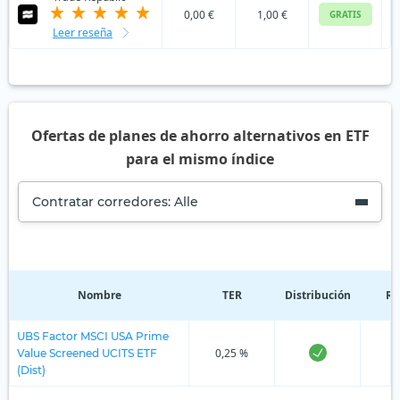
0,00 €
1,00 €
GRATIS
Leer reseña
Ofertas de planes de ahorro alternativos en ETF
para el mismo índice
Contratar corredores: Alle
Nombre
TER
Distribución
Re
UBS Factor MSCI USA Prime
0,25 %
Value Screened UCITS ETF
(Dist)