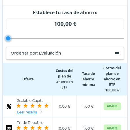
Establece tu tasa de ahorro:
100,00 €
Ordenar por: Evaluación
Costos del
Costos del
Tasa de
plan de
plan de
Oferta
ahorro
ahorro en
ahorro en
p
mínima
ETF
ETF
100,00 €
Scalable Capital
0,00 €
1,00 €
GRATIS
Leer reseña
Trade Republic
0,00 €
1,00 €
GRATIS