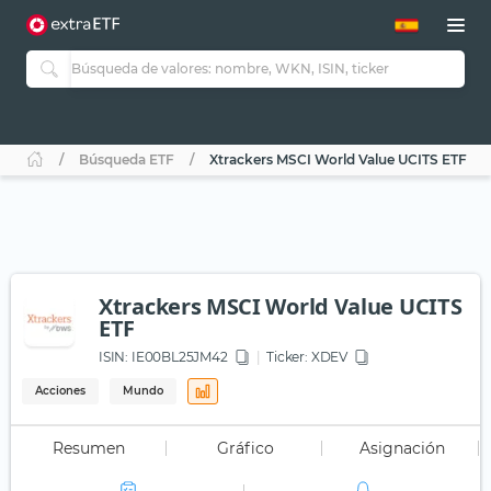
Búsqueda ETF
Xtrackers MSCI World Value UCITS ETF
Xtrackers MSCI World Value UCITS
ETF
ISIN:
IE00BL25JM42
Ticker:
XDEV
Acciones
Mundo
Resumen
Gráfico
Asignación