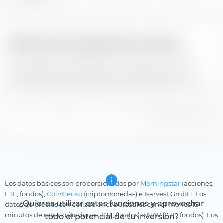
Diferencia de seguimiento mensual
Aquí puedes ver la diferencia de seguimiento mensual
entre el rendimiento del índice y el rendimiento del
Xtrackers MSCI World Value UCITS ETF desde su creación.
Diferencia de seguimiento calculada en base a los precios del
índice y NAV en USD.
Los datos básicos son proporcionados por
Morningstar
(acciones,
ETF, fondos),
CoinGecko
(criptomonedas) e Isarvest GmbH. Los
¿Quieres utilizar estas funciones y aprovechar
datos de precios son cotizaciones bursátiles con al menos 15
minutos de retraso (acciones, ETF, fondos) o NAV (ETF, fondos). Los
todo el potencial de tu inversión?