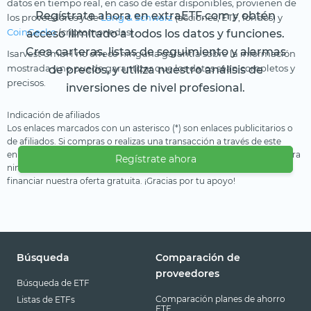
datos en tiempo real, en caso de estar disponibles, provienen de
Regístrate ahora en extraETF.com y obtén
los proveedores y de
Lang & Schwarz
(acciones, ETF, fondos) y
CoinGecko
(criptomonedas).
acceso ilimitado a todos los datos y funciones.
Crea carteras, listas de seguimiento y alarmas
Isarvest GmbH no ofrece ninguna garantía sobre la información
mostrada y no puede garantizar que los datos sean completos y
de precios, y utiliza nuestro análisis de
precisos.
inversiones de nivel profesional.
Indicación de afiliados
Los enlaces marcados con un asterisco (*) son enlaces publicitarios o
de afiliados. Si compras o realizas una transacción a través de este
enlace, recibimos una compensación del proveedor. Esto no te genera
Regístrate ahora
ninguna desventaja o coste adicional. Utilizamos estos ingresos para
financiar nuestra oferta gratuita. ¡Gracias por tu apoyo!
Búsqueda
Comparación de
proveedores
Búsqueda de ETF
Comparación planes de ahorro
Listas de ETFs
ETF