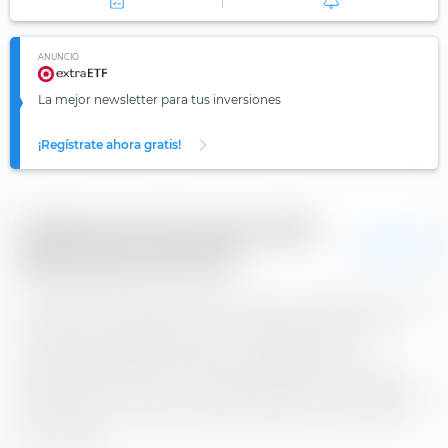
ANUNCIO
La mejor newsletter para tus inversiones
¡Regístrate ahora gratis!
Calificación del Xtrackers MSCI
USD
World Value UCITS ETF
La diferencia de seguimiento (TD por sus siglas en inglés)
se calcula en extraETF como el rendimiento del índice
menos el rendimiento del ETF. La diferencia de
seguimiento promedio anual del Xtrackers MSCI World
Value UCITS ETF es de —. El ETF ha tenido un rendimiento
promedio de —
peor
se ha desarrollado en comparación
con el índice.