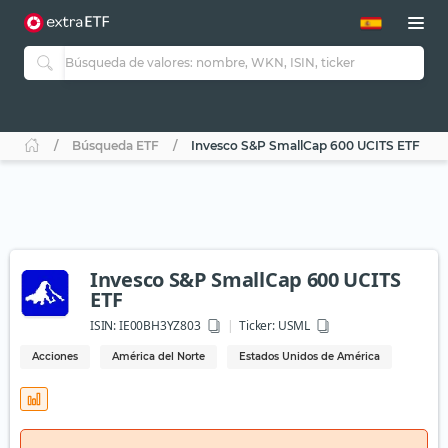
Búsqueda ETF
Invesco S&P SmallCap 600 UCITS ETF
Invesco S&P SmallCap 600 UCITS
ETF
ISIN:
IE00BH3YZ803
Ticker:
USML
Acciones
América del Norte
Estados Unidos de América