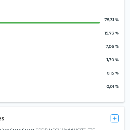
75,31 %
15,73 %
7,06 %
1,70 %
0,15 %
0,01 %
es