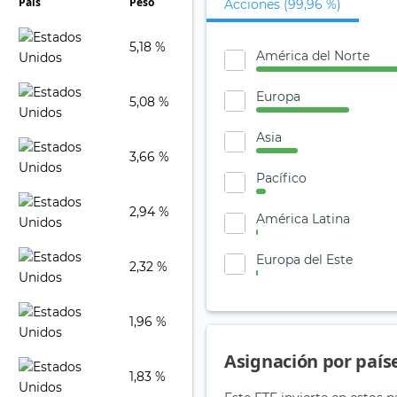
País
Peso
Acciones (99,96 %)
5,18 %
América del Norte
Europa
5,08 %
Asia
3,66 %
Pacífico
2,94 %
América Latina
Europa del Este
2,32 %
1,96 %
Asignación por país
1,83 %