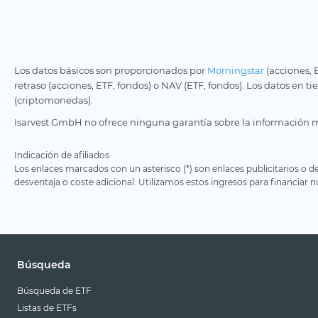
Los datos básicos son proporcionados por
Morningstar
(acciones, 
retraso (acciones, ETF, fondos) o NAV (ETF, fondos). Los datos en t
(criptomonedas).
Isarvest GmbH no ofrece ninguna garantía sobre la información m
Indicación de afiliados
Los enlaces marcados con un asterisco (*) son enlaces publicitarios o d
desventaja o coste adicional. Utilizamos estos ingresos para financiar nu
Búsqueda
Búsqueda de ETF
Listas de ETFs