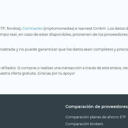
ETF, fondos),
CoinGecko
(criptomonedas) e Isarvest GmbH. Los datos d
iempo real, en caso de estar disponibles, provienen de los proveedores
ostrada y no puede garantizar que los datos sean completos y precis
e afiliados. Si compras o realizas una transacción a través de este enlace
estra oferta gratuita. ¡Gracias por tu apoyo!
Comparación de proveedores
Comparación planes de ahorro ETF
Comparación brokers