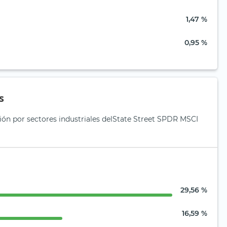
1,47 %
0,95 %
s
ción por sectores industriales delState Street SPDR MSCI
29,56 %
16,59 %