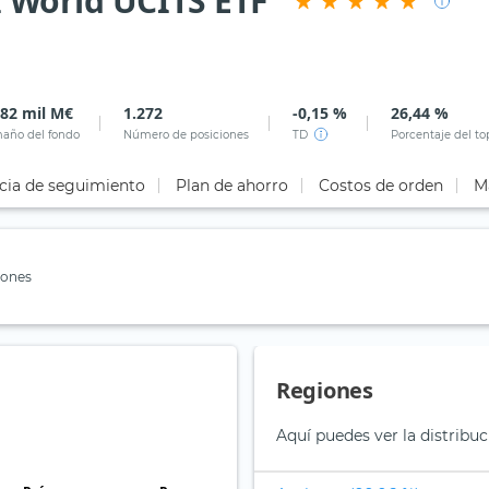
 World UCITS ETF
,82 mil M€
1.272
-0,15 %
26,44 %
año del fondo
Número de posiciones
TD
Porcentaje del to
cia de seguimiento
Plan de ahorro
Costos de orden
M
iones
Regiones
Aquí puedes ver la distribuc