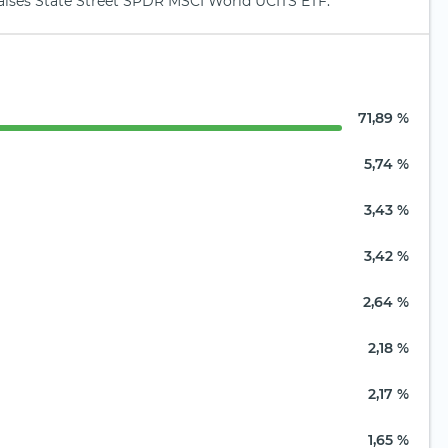
países State Street SPDR MSCI World UCITS ETF.
71,89 %
5,74 %
3,43 %
3,42 %
2,64 %
2,18 %
2,17 %
1,65 %