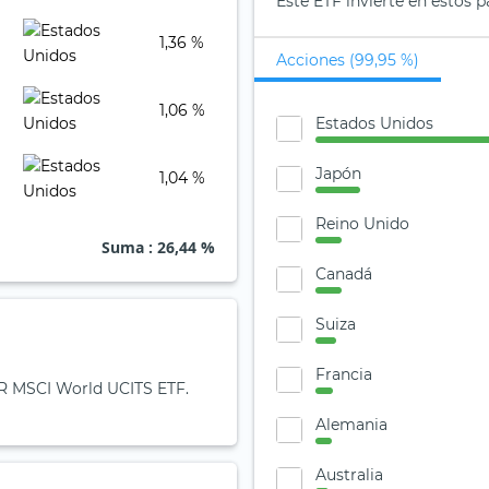
Este ETF invierte en estos 
1,36 %
Acciones (99,95 %)
1,06 %
Estados Unidos
Japón
1,04 %
Reino Unido
Suma
: 26,44 %
Canadá
Suiza
Francia
PDR MSCI World UCITS ETF.
Alemania
Australia