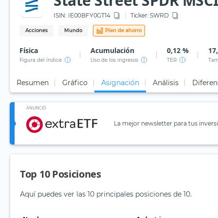
State Street SPDR MSCI
ISIN:
IE00BFY0GT14
Ticker:
SWRD
Acciones
Mundo
Plan de ahorro
Física
Acumulación
0,12 %
17
Figura del índice
Uso de los ingresos
TER
Tam
Resumen
Gráfico
Asignación
Análisis
Diferen
ANUNCIO
La mejor newsletter para tus invers
Top 10 Posiciones
Aquí puedes ver las 10 principales posiciones de 10.