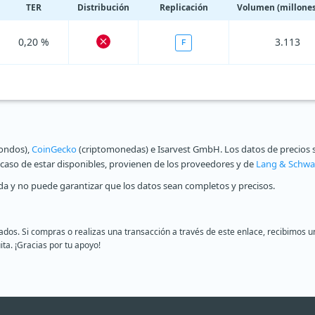
TER
Distribución
Replicación
Volumen (millones
0,20 %
3.113
F
fondos),
CoinGecko
(criptomonedas) e Isarvest GmbH. Los datos de precios s
n caso de estar disponibles, provienen de los proveedores y de
Lang & Schwa
a y no puede garantizar que los datos sean completos y precisos.
liados. Si compras o realizas una transacción a través de este enlace, recibimo
ita. ¡Gracias por tu apoyo!