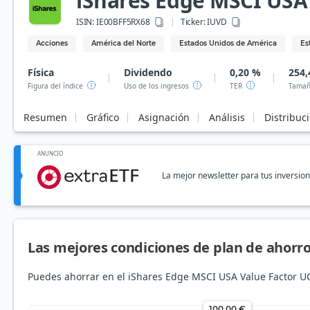
iShares Edge MSCI USA 
ISIN:
IE00BFF5RX68
Ticker:
IUVD
Acciones
América del Norte
Estados Unidos de América
Es
Física
Dividendo
0,20 %
254,
Figura del índice
Uso de los ingresos
TER
Tamañ
Resumen
Gráfico
Asignación
Análisis
Distribuc
ANUNCIO
La mejor newsletter para tus inversio
Las mejores condiciones de plan de ahorro
Puedes ahorrar en el iShares Edge MSCI USA Value Factor UCI
100,00 €