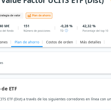
Value Factor UCITS ETF (Dist)
trategia de valor
Plan de ahorro
40 M€
151
-0,28 %
42,32 %
o del fondo
Número de posiciones
TD
Porcentaje del top 10
iones
Plan de ahorro
Costos de orden
Más detalles
nes
 de ETF
TS ETF (Dist) a través de los siguientes corredores en línea con u