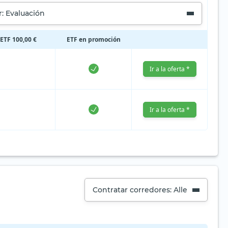
: Evaluación
 ETF 100,00 €
ETF en promoción
Ir a la oferta *
Ir a la oferta *
Contratar corredores: Alle