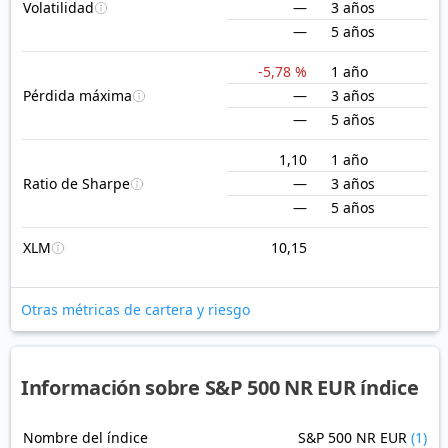
Volatilidad
—
3 años
—
5 años
-5,78 %
1 año
Pérdida máxima
—
3 años
—
5 años
1,10
1 año
Ratio de Sharpe
—
3 años
—
5 años
XLM
10,15
Otras métricas de cartera y riesgo
Información sobre S&P 500 NR EUR índice
Nombre del índice
S&P 500 NR EUR
(1)