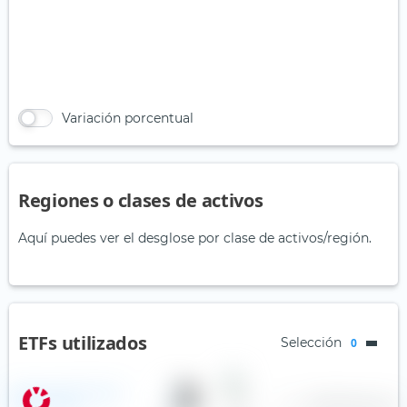
Variación porcentual
Regiones o clases de activos
Aquí puedes ver el desglose por clase de activos/región.
ETFs utilizados
Selección
0
iShares Core MSCI World
—
—
—
0,20 %
Accione
UCITS ETF (Acc)