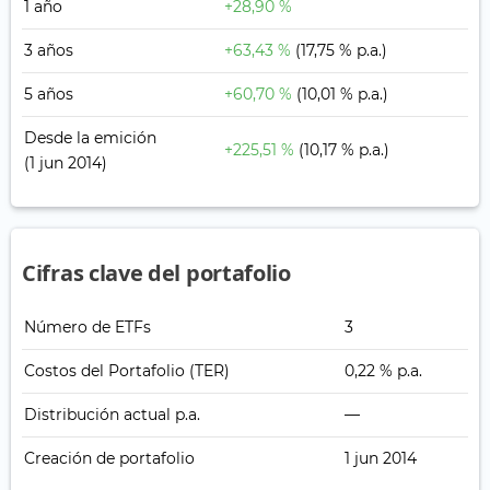
1 año
+28,90 %
3 años
+63,43 %
(17,75 % p.a.)
5 años
+60,70 %
(10,01 % p.a.)
Desde la emición
+225,51 %
(10,17 % p.a.)
(1 jun 2014)
Cifras clave del portafolio
Número de ETFs
3
Costos del Portafolio (TER)
0,22 % p.a.
Distribución actual p.a.
—
Creación de portafolio
1 jun 2014