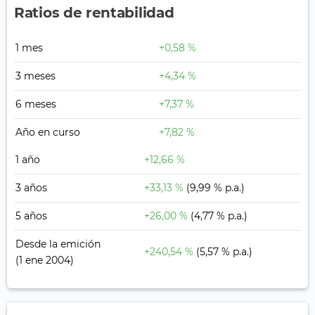
Ratios de rentabilidad
1 mes
+0,58 %
3 meses
+4,34 %
6 meses
+7,37 %
Año en curso
+7,82 %
1 año
+12,66 %
3 años
+33,13 %
(9,99 % p.a.)
5 años
+26,00 %
(4,77 % p.a.)
Desde la emición
+240,54 %
(5,57 % p.a.)
(1 ene 2004)