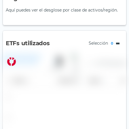
Aquí puedes ver el desglose por clase de activos/región.
ETFs utilizados
Selección
0
State Street SPDR MSCI All
Country World Investable
—
—
—
0,17 %
Acciones
Market UCITS ETF (Acc)
50,00 %
Otros
Nombre
Ponderación
Región
País