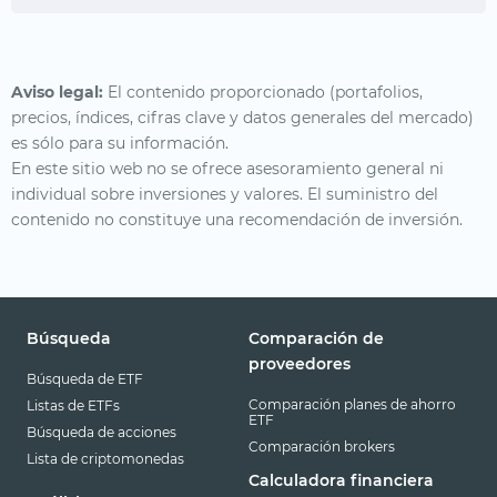
Aviso legal:
El contenido proporcionado (portafolios,
precios, índices, cifras clave y datos generales del mercado)
es sólo para su información.
En este sitio web no se ofrece asesoramiento general ni
individual sobre inversiones y valores. El suministro del
contenido no constituye una recomendación de inversión.
Búsqueda
Comparación de
proveedores
Búsqueda de ETF
Comparación planes de ahorro
Listas de ETFs
ETF
Búsqueda de acciones
Comparación brokers
Lista de criptomonedas
Calculadora financiera