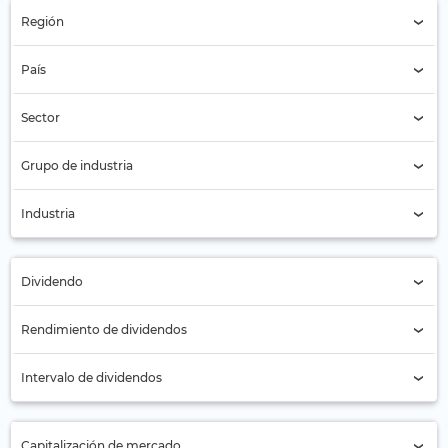
Región
Región (Todos)
País
País (Todos)
Sector
Sector (Todos)
Grupo de industria
Seguros (24)
Industria
Seguros Especializados (24)
Dividendo
Todos
Rendimiento de dividendos
No (4)
Intervalo de dividendos
Sí (20)
Anual (2)
Capitalización de mercado