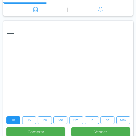
—
1d
1S
1m
3m
6m
1a
3a
Max
Comprar
Vender