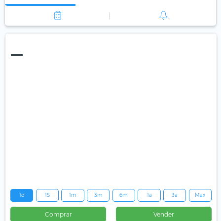
—
1d
1S
1m
3m
6m
1a
3a
Max
Comprar
Vender