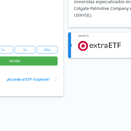
minoristas especializados e
Colgate-Palmolive Company es
USNYSE).
ANUNCIO
1a
3a
Max
Vender
¡Accede al ETF-Explorer!