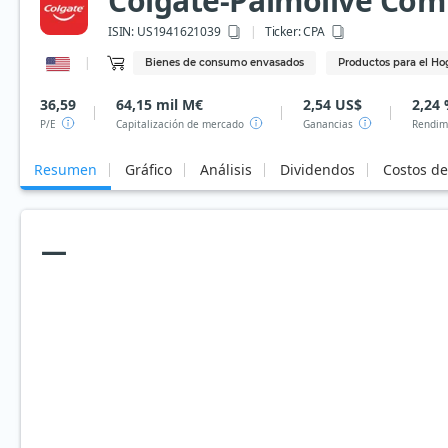
Colgate-Palmolive Co
ISIN:
US1941621039
Ticker:
CPA
Bienes de consumo envasados
Productos para el Ho
36,59
64,15 mil M€
2,54 US$
2,24
P/E
Capitalización de mercado
Ganancias
Rendim
Resumen
Gráfico
Análisis
Dividendos
Costos d
—