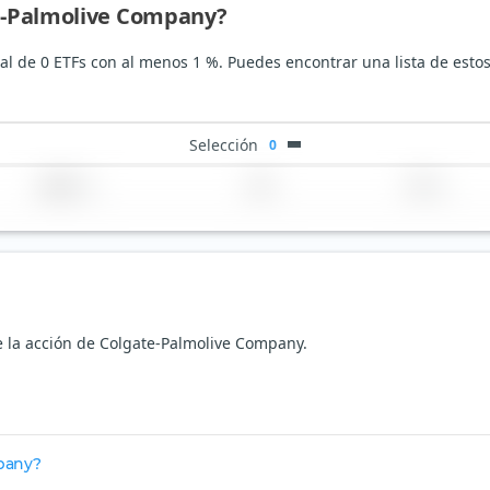
te-Palmolive Company?
l de 0 ETFs con al menos 1 %. Puedes encontrar una lista de estos 
Selección
0
Región
País
TER
e la acción de Colgate-Palmolive Company.
pany?