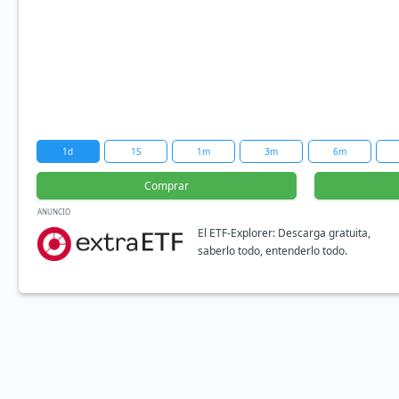
1d
1S
1m
3m
6m
Comprar
ANUNCIO
El ETF-Explorer: Descarga gratuita,
saberlo todo, entenderlo todo.