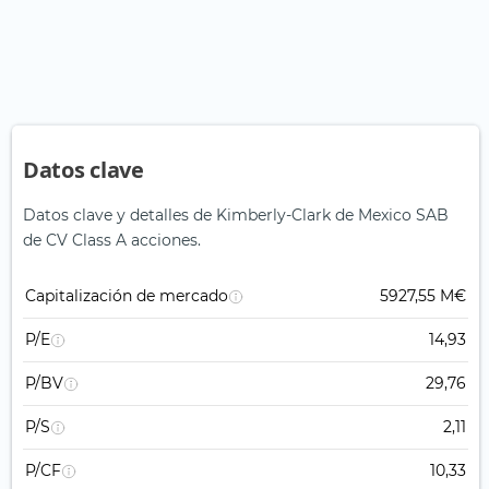
Datos clave
Datos clave y detalles de Kimberly-Clark de Mexico SAB
de CV Class A acciones.
Capitalización de mercado
5927,55 M€
P/E
14,93
P/BV
29,76
P/S
2,11
P/CF
10,33