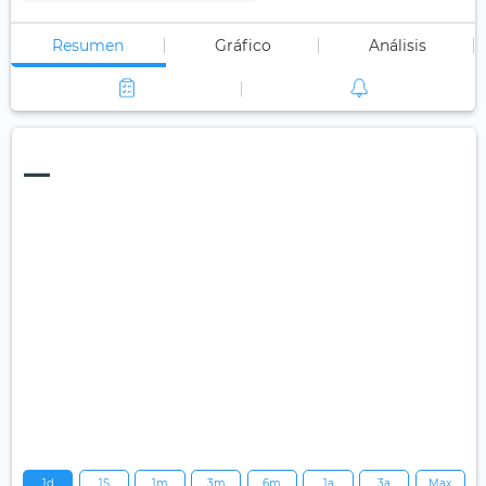
Resumen
Gráfico
Análisis
—
1d
1S
1m
3m
6m
1a
3a
Max