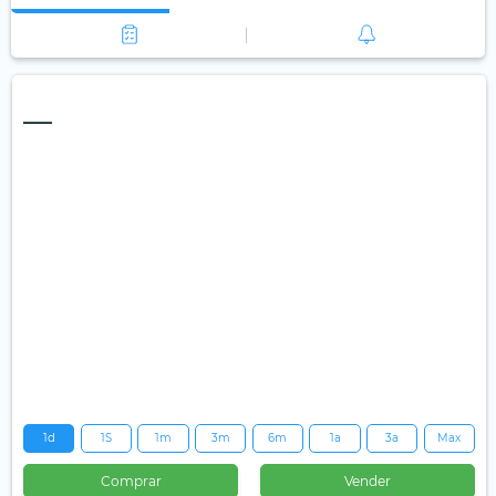
—
1d
1S
1m
3m
6m
1a
3a
Max
Comprar
Vender