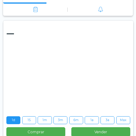
—
1d
1S
1m
3m
6m
1a
3a
Max
Comprar
Vender