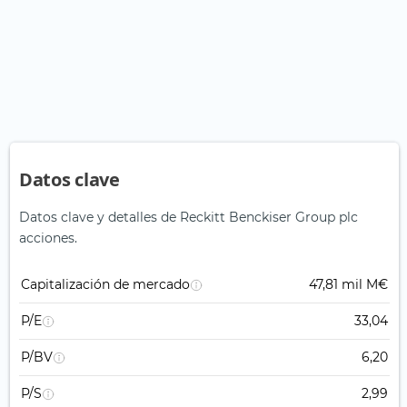
Datos clave
Datos clave y detalles de Reckitt Benckiser Group plc
acciones.
Capitalización de mercado
47,81 mil M€
P/E
33,04
P/BV
6,20
P/S
2,99