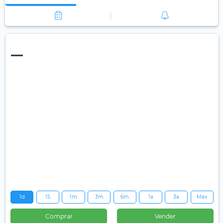
—
1d
1S
1m
3m
6m
1a
3a
Max
Comprar
Vender