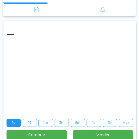
—
1d
1S
1m
3m
6m
1a
3a
Max
Comprar
Vender