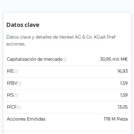
Datos clave
Datos clave y detalles de Henkel AG & Co. KGaA Pref
acciones.
Capitalización de mercado
30,95 mil M€
P/E
16,93
P/BV
1,59
P/S
1,59
P/CF
13,05
Acciones Emitidas
178 M Pieza