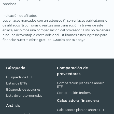
precisos.
Indicación de afiliados
Los enlaces marcados con un asterisco (*) son enlaces publicitarios o
de afiliados. Si compras o realizas una transacción a través de este
enlace, recibimos una compensación del proveedor. Esto no te genera
ninguna desventaja o coste adicional. Utilizamos estos ingresos para
financiar nuestra oferta gratuita. ¡Gracias por tu apoyo!
Búsqueda
Comparación de
proveedores
Búsqueda de ETF
Comparación planes de ahorro
Listas de ETFs
ETF
Búsqueda de acciones
Comparación brokers
Lista de criptomonedas
Calculadora financiera
Análisis
Calculadora plan de ahorro ETF