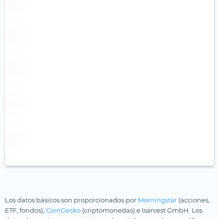
Salud
Salud
Semiconductores
Tecnología médica
Tecnologías innovadoras
Tierras raras
Uranio
Viajes y ocio
Los datos básicos son proporcionados por
Morningstar
(acciones,
ETF, fondos),
CoinGecko
(criptomonedas) e Isarvest GmbH. Los