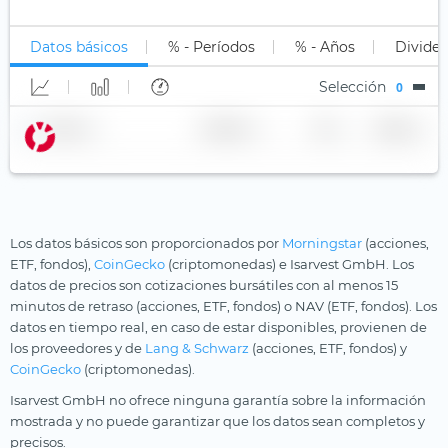
No clasificado
Long Leveraged
Lujo y estilo de vida
Datos básicos
% - Períodos
% - Años
Divide
Corto
Madera
Selección
0
Apalancamiento corto
Marcas sólidas
Nombre
Master Limited Partnerships (MLP)
Proveedor
TER
Moneda
Metaverso
Millennials
Minas de oro
Los datos básicos son proporcionados por
Morningstar
(acciones,
ETF, fondos),
CoinGecko
(criptomonedas) e Isarvest GmbH. Los
Minas de plata
datos de precios son cotizaciones bursátiles con al menos 15
Multi-Asset
minutos de retraso (acciones, ETF, fondos) o NAV (ETF, fondos). Los
datos en tiempo real, en caso de estar disponibles, provienen de
Pagos digitales
los proveedores y de
Lang & Schwarz
(acciones, ETF, fondos) y
Principios cristianos
CoinGecko
(criptomonedas).
Isarvest GmbH no ofrece ninguna garantía sobre la información
Private Equity
mostrada y no puede garantizar que los datos sean completos y
Química
precisos.