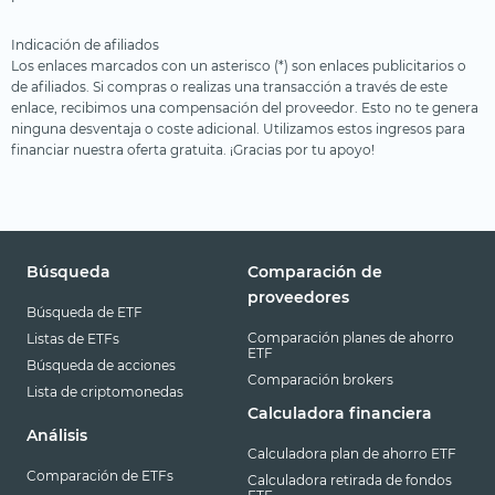
Salud
Indicación de afiliados
Salud
Los enlaces marcados con un asterisco (*) son enlaces publicitarios o
de afiliados. Si compras o realizas una transacción a través de este
Semiconductores
enlace, recibimos una compensación del proveedor. Esto no te genera
ninguna desventaja o coste adicional. Utilizamos estos ingresos para
Tecnología médica
financiar nuestra oferta gratuita. ¡Gracias por tu apoyo!
Tecnologías innovadoras
Tierras raras
Uranio
Búsqueda
Comparación de
Viajes y ocio
proveedores
Búsqueda de ETF
Comparación planes de ahorro
Listas de ETFs
ETF
Búsqueda de acciones
Comparación brokers
Lista de criptomonedas
Calculadora financiera
Análisis
Calculadora plan de ahorro ETF
Comparación de ETFs
Calculadora retirada de fondos