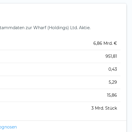
ammdaten zur Wharf (Holdings) Ltd. Aktie.
6,86 Mrd. €
951,81
0,43
5,29
15,86
3 Mrd. Stück
rognosen