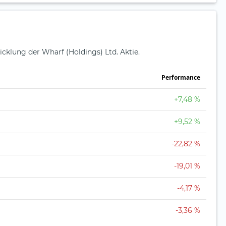
icklung der Wharf (Holdings) Ltd. Aktie.
Perfor­mance
+7,48 %
+9,52 %
-22,82 %
-19,01 %
-4,17 %
-3,36 %