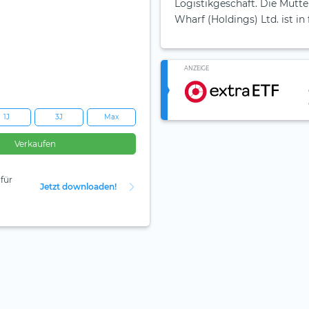
Logistikgeschäft. Die Mutte
Wharf (Holdings) Ltd. ist i
ANZEIGE
1J
3J
Max
Verkaufen
für
Jetzt downloaden!