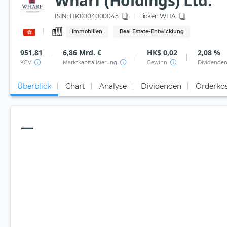
Wharf (Holdings) Ltd.
ISIN:
HK0004000045
Ticker:
WHA
Immobilien
Real Estate-Entwicklung
951,81
6,86 Mrd. €
HK$ 0,02
2,08 %
KGV
Marktkapitalisierung
Gewinn
Dividenden
Überblick
Chart
Analyse
Dividenden
Orderko
—