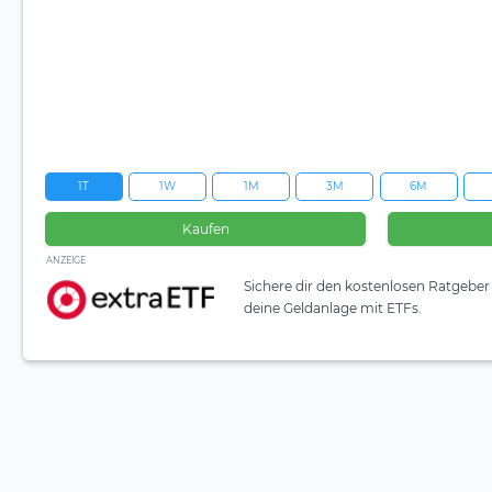
1T
1W
1M
3M
6M
Kaufen
ANZEIGE
Sichere dir den kostenlosen Ratgeber 
deine Geldanlage mit ETFs.