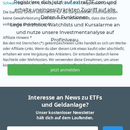
Registriere dich jetzt auf extraETF.com und
Schwarz
(Aktien, ETFs, Fonds) und
CoinGecko
(Kryptowährungen).
erhalte uneingeschränkten Zugriff auf alle
Die Isarvest GmbH übernimmt für die dargestellten Informationen
Daten & Funktionen.
keine Gewährleistung und kann nicht sicherstellen, dass die Daten
vollständig und genau sind.
Lege Portfolios, Watchlists und Kursalarme an
und nutze unsere Investmentanalyse auf
Affiliate Hinweis *
Profiniveau.
Bei den mit Sternchen (*) gekennzeichneten Links handelt es sich um Werbe-
oder Affiliate-Links. Wenn du über diesen Link etwas kaufst oder abschließt,
erhalten wir eine Vergütung des Anbieters. Dir entstehen dadurch keine
Nachteile oder Mehrkosten. Wir verwenden diese Einnahmen, um unser
kostenfreies Angebot zu finanzieren. Vielen Dank für deine Unterstützung.
Jetzt anmelden
Interesse an News zu ETFs
und Geldanlage?
Unser kostenloser Newsletter
hält dich auf dem Laufenden.