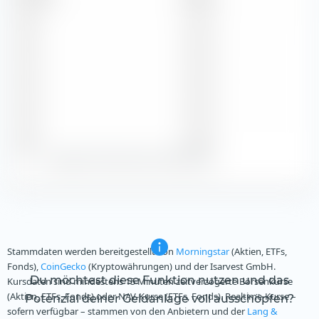
2026
$ 0,20
2025
$ 0,40
2024
$ 0,40
2023
$ 0,40
2022
$ 0,40
Zeige alle historischen Dividenden
Stammdaten werden bereitgestellt von
Morningstar
(Aktien, ETFs,
Fonds),
CoinGecko
(Kryptowährungen) und der Isarvest GmbH.
Du möchtest diese Funktion nutzen und das
Kursdaten sind mindestens 15 Minuten zeitverzögerte Börsenkurse
(Aktien, ETFs, Fonds) oder NAV-Kurse (ETFs, Fonds). Realtime-Kurse –
Potenzial deiner Geldanlage voll ausschöpfen?
sofern verfügbar – stammen von den Anbietern und der
Lang &