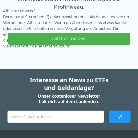
Profiniveau.
Affiliate Hinweis *
Bei den mit Sternchen (*) gekennzeichneten Links handelt es sich um
Werbe- oder Affiliate-Links. Wenn du über diesen Link etwas kaufst
oder abschließt, erhalten wir eine Vergütung des Anbieters. Dir
entstehen dadurch keine Nachteile oder Mehrkosten. Wir verwenden
Jetzt anmelden
diese Einnahmen, um unser kostenfreies Angebot zu finanzieren.
Vielen Dank für deine Unterstützung.
Interesse an News zu ETFs
und Geldanlage?
Unser kostenloser Newsletter
hält dich auf dem Laufenden.