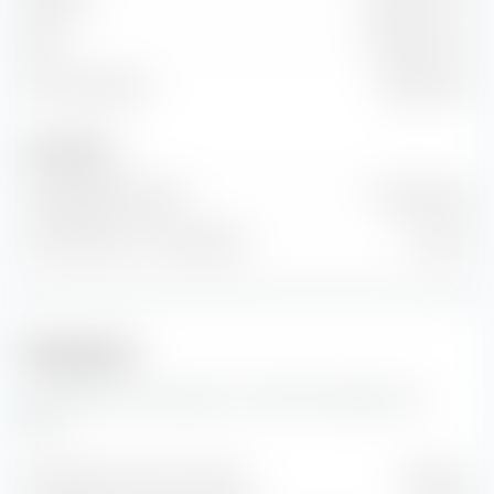
EBIT
182,00 Mio. €
Freier Cashflow
3,89 Mrd. €
Anzahl Aktien
Ausgegebene Aktien
3 Mrd. Stück
Anzahl Aktien im Streu­besitz
0 Stück
Prognosen
Hier findest du Prognosen zur Wharf (Holdings) Ltd.
Aktie.
Geschätzter Gewinn je Aktie
HK$ 1,44