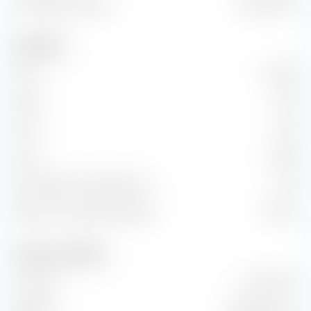
Unternehmenswert
22,51 Mrd. €
Kennzahlen
KGV
951,81
KBV
0,43
KUV
5,29
KCV
15,86
KG-Wachstum (PEG Ratio)
1,60
Return on Investment (ROI)
0,04 %
Umsatz und Cashflow
Umsatz
1,41 Mrd. €
EBITDA
887,00 Mio. €