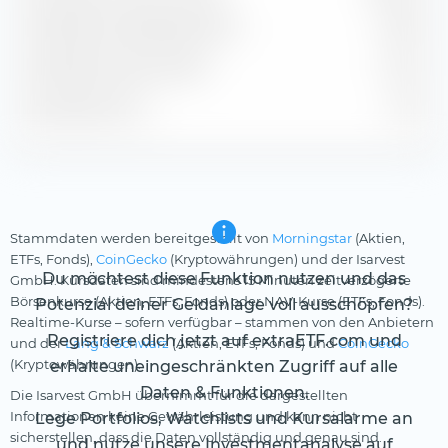
Geschätzte Dividendenrendite
2,08 %
Geschätzte Gewinnrendite
5,19 %
Geschätztes KGV
14,44
Stammdaten werden bereitgestellt von
Morningstar
(Aktien,
ETFs, Fonds),
CoinGecko
(Kryptowährungen) und der Isarvest
Du möchtest diese Funktion nutzen und das
GmbH. Kursdaten sind mindestens 15 Minuten zeitverzögerte
Börsenkurse (Aktien, ETFs, Fonds) oder NAV-Kurse (ETFs, Fonds).
Potenzial deiner Geldanlage voll ausschöpfen?
Realtime-Kurse – sofern verfügbar – stammen von den Anbietern
Registriere dich jetzt auf extraETF.com und
und der
Lang & Schwarz
(Aktien, ETFs, Fonds) und
CoinGecko
(Kryptowährungen).
erhalte uneingeschränkten Zugriff auf alle
Daten & Funktionen.
Die Isarvest GmbH übernimmt für die dargestellten
Informationen keine Gewährleistung und kann nicht
Lege Portfolios, Watchlists und Kursalarme an
sicherstellen, dass die Daten vollständig und genau sind.
und nutze unsere Investmentanalyse auf