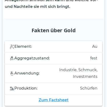
und Nachteile sie mit sich bringt.
Fakten über Gold
Element:
Au
Aggregatzustand:
fest
Industrie, Schmuck,
Anwendung:
Investments
Produktion:
Schürfen
Zum Factsheet