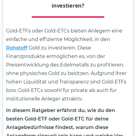
investieren?
Gold-ETFs oder Gold-ETCs bieten Anlegern eine
einfache und effiziente Möglichkeit, in den
Rohstoff
Gold zu investieren. Diese
Finanzprodukte ermöglichen es, von der
Preisentwicklung des Edelmetalls zu profitieren,
ohne physisches Gold zu besitzen. Aufgrund ihrer
hohen Liquidität und Transparenz sind Gold-ETFs
bzw. Gold-ETCs sowohl für private als auch für
institutionelle Anleger attraktiv.
In diesem Ratgeber erfährst du, wie du den
besten Gold-ETF oder Gold-ETC für deine
Anlagebedürfnisse findest, warum diese
Anlageform sinnvoll sein kann und welche Vor-