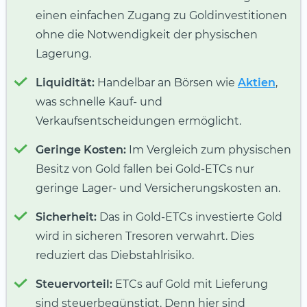
einen einfachen Zugang zu Goldinvestitionen
ohne die Notwendigkeit der physischen
Lagerung.
Liquidität:
Handelbar an Börsen wie
Aktien
,
was schnelle Kauf- und
Verkaufsentscheidungen ermöglicht.
Geringe Kosten:
Im Vergleich zum physischen
Besitz von Gold fallen bei Gold-ETCs nur
geringe Lager- und Versicherungskosten an.
Sicherheit:
Das in Gold-ETCs investierte Gold
wird in sicheren Tresoren verwahrt. Dies
reduziert das Diebstahlrisiko.
Steuervorteil:
ETCs auf Gold mit Lieferung
sind steuerbegünstigt. Denn hier sind