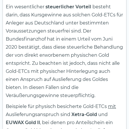
Ein wesentlicher
steuerlicher Vorteil
besteht
darin, dass Kursgewinne aus solchen Gold-ETCs für
Anleger aus Deutschland unter bestimmten
Voraussetzungen steuerfrei sind. Der
Bundesfinanzhof hat in einem Urteil vom Juni
2020 bestätigt, dass diese steuerliche Behandlung
der von direkt erworbenem physischen Gold
entspricht. Zu beachten ist jedoch, dass nicht alle
Gold-ETCs mit physischer Hinterlegung auch
einen Anspruch auf Auslieferung des Goldes
bieten. In diesen Fällen sind die
Veräußerungsgewinne steuerpflichtig.
Beispiele für physisch besicherte Gold-ETCs
mit
Auslieferungsanspruch sind
Xetra-Gold
und
EUWAX Gold II
, bei denen pro Anteilschein ein