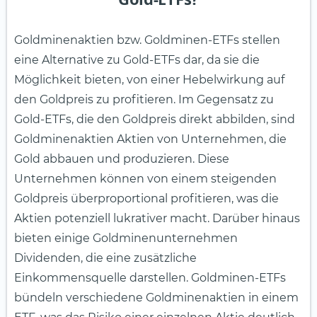
Goldminenaktien bzw. Goldminen-ETFs stellen
eine Alternative zu Gold-ETFs dar, da sie die
Möglichkeit bieten, von einer Hebelwirkung auf
den Goldpreis zu profitieren. Im Gegensatz zu
Gold-ETFs, die den Goldpreis direkt abbilden, sind
Goldminenaktien Aktien von Unternehmen, die
Gold abbauen und produzieren. Diese
Unternehmen können von einem steigenden
Goldpreis überproportional profitieren, was die
Aktien potenziell lukrativer macht. Darüber hinaus
bieten einige Goldminenunternehmen
Dividenden, die eine zusätzliche
Einkommensquelle darstellen. Goldminen-ETFs
bündeln verschiedene Goldminenaktien in einem