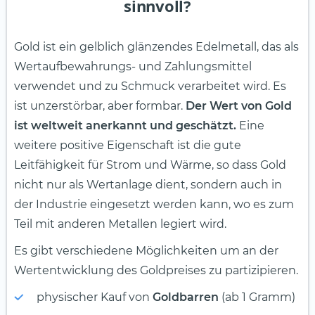
sinnvoll?
Gold ist ein gelblich glänzendes Edelmetall, das als
Wertaufbewahrungs- und Zahlungsmittel
verwendet und zu Schmuck verarbeitet wird. Es
ist unzerstörbar, aber formbar.
Der Wert von Gold
ist weltweit anerkannt und geschätzt.
Eine
weitere positive Eigenschaft ist die gute
Leitfähigkeit für Strom und Wärme, so dass Gold
nicht nur als Wertanlage dient, sondern auch in
der Industrie eingesetzt werden kann, wo es zum
Teil mit anderen Metallen legiert wird.
Es gibt verschiedene Möglichkeiten um an der
Wertentwicklung des Goldpreises zu partizipieren.
physischer Kauf von
Goldbarren
(ab 1 Gramm)