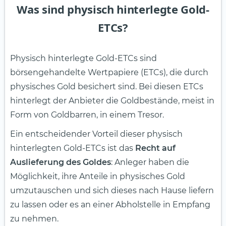
Was sind physisch hinterlegte Gold-
ETCs?
Physisch hinterlegte Gold-ETCs sind
börsengehandelte Wertpapiere (ETCs), die durch
physisches Gold besichert sind. Bei diesen ETCs
hinterlegt der Anbieter die Goldbestände, meist in
Form von Goldbarren, in einem Tresor.
Ein entscheidender Vorteil dieser physisch
hinterlegten Gold-ETCs ist das
Recht auf
Auslieferung des Goldes
: Anleger haben die
Möglichkeit, ihre Anteile in physisches Gold
umzutauschen und sich dieses nach Hause liefern
zu lassen oder es an einer Abholstelle in Empfang
zu nehmen.