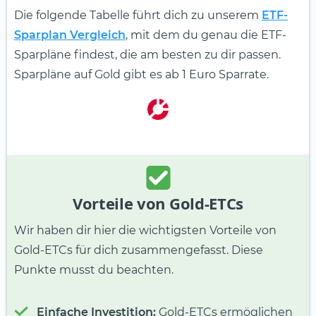
Die folgende Tabelle führt dich zu unserem
ETF-
Sparplan Vergleich
, mit dem du genau die ETF-
Sparpläne findest, die am besten zu dir passen.
Sparpläne auf Gold gibt es ab 1 Euro Sparrate.
Vorteile von Gold-ETCs
Wir haben dir hier die wichtigsten Vorteile von
Gold-ETCs für dich zusammengefasst. Diese
Punkte musst du beachten.
Einfache Investition:
Gold-ETCs ermöglichen