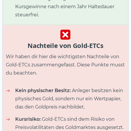
Kursgewinne nach einem Jahr Haltedauer
steuerfrei.
Nachteile von Gold-ETCs
Wir haben dir hier die wichtigsten Nachteile von
Gold-ETCs zusammengefasst. Diese Punkte musst
du beachten.
Kein physischer Besitz:
Anleger besitzen kein
physisches Gold, sondern nur ein Wertpapier,
das den Goldpreis nachbildet.
Kursrisiko:
Gold-ETCs sind dem Risiko von
Preisvolatilitäten des Goldmarktes ausgesetzt.