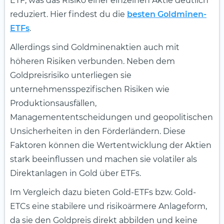
ETF, was das Risiko einer einzelnen Aktie deutlich
reduziert. Hier findest du die
besten Goldminen-
ETFs
.
Allerdings sind Goldminenaktien auch mit
höheren Risiken verbunden. Neben dem
Goldpreisrisiko unterliegen sie
unternehmensspezifischen Risiken wie
Produktionsausfällen,
Managemententscheidungen und geopolitischen
Unsicherheiten in den Förderländern. Diese
Faktoren können die Wertentwicklung der Aktien
stark beeinflussen und machen sie volatiler als
Direktanlagen in Gold über ETFs.
Im Vergleich dazu bieten Gold-ETFs bzw. Gold-
ETCs eine stabilere und risikoärmere Anlageform,
da sie den Goldpreis direkt abbilden und keine