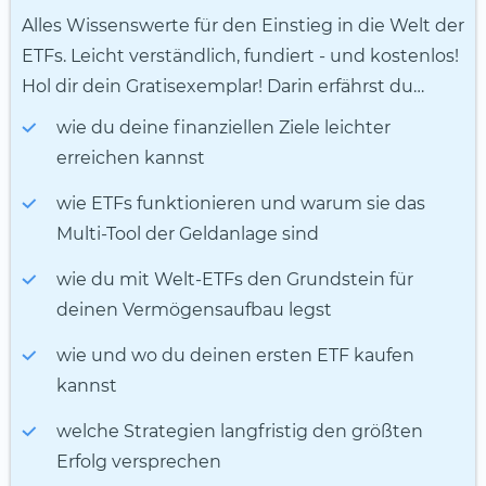
Alles Wissenswerte für den Einstieg in die Welt der
ETFs. Leicht verständlich, fundiert - und kostenlos!
Hol dir dein Gratisexemplar! Darin erfährst du…
wie du deine finanziellen Ziele leichter
erreichen kannst
wie ETFs funktionieren und warum sie das
Multi-Tool der Geldanlage sind
wie du mit Welt-ETFs den Grundstein für
deinen Vermögensaufbau legst
wie und wo du deinen ersten ETF kaufen
kannst
welche Strategien langfristig den größten
Erfolg versprechen