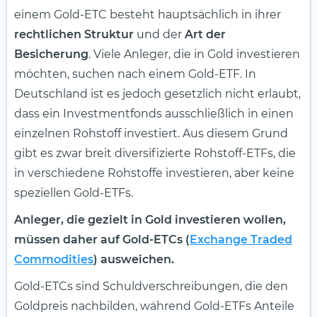
einem Gold-ETC besteht hauptsächlich in ihrer
rechtlichen Struktur
und der
Art der
Besicherung
. Viele Anleger, die in Gold investieren
möchten, suchen nach einem Gold-ETF. In
Deutschland ist es jedoch gesetzlich nicht erlaubt,
dass ein Investmentfonds ausschließlich in einen
einzelnen Rohstoff investiert. Aus diesem Grund
gibt es zwar breit diversifizierte Rohstoff-ETFs, die
in verschiedene Rohstoffe investieren, aber keine
speziellen Gold-ETFs.
Anleger, die gezielt in Gold investieren wollen,
müssen daher auf Gold-ETCs (
Exchange Traded
Commodities
) ausweichen.
Gold-ETCs sind Schuldverschreibungen, die den
Goldpreis nachbilden, während Gold-ETFs Anteile