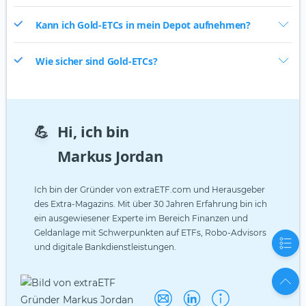
Kann ich Gold-ETCs in mein Depot aufnehmen?
Wie sicher sind Gold-ETCs?
💪
Hi, ich bin
Markus Jordan
Ich bin der Gründer von extraETF.com und Herausgeber
des Extra-Magazins. Mit über 30 Jahren Erfahrung bin ich
ein ausgewiesener Experte im Bereich Finanzen und
Geldanlage mit Schwerpunkten auf ETFs, Robo-Advisors
und digitale Bankdienstleistungen.