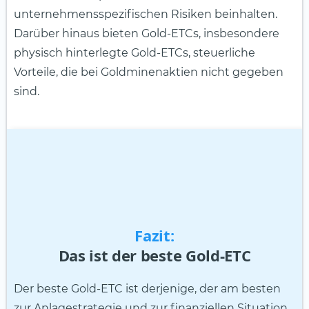
unternehmensspezifischen Risiken beinhalten.
Darüber hinaus bieten Gold-ETCs, insbesondere
physisch hinterlegte Gold-ETCs, steuerliche
Vorteile, die bei Goldminenaktien nicht gegeben
sind.
Fazit:
Das ist der beste Gold-ETC
Der beste Gold-ETC ist derjenige, der am besten
zur Anlagestrategie und zur finanziellen Situation