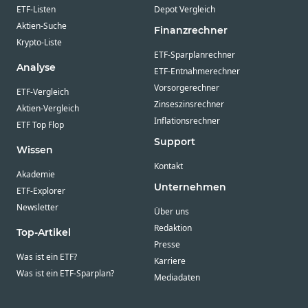
ETF-Listen
Depot Vergleich
Aktien-Suche
Finanzrechner
Krypto-Liste
ETF-Sparplanrechner
Analyse
ETF-Entnahmerechner
Vorsorgerechner
ETF-Vergleich
Zinseszinsrechner
Aktien-Vergleich
Inflationsrechner
ETF Top Flop
Support
Wissen
Kontakt
Akademie
Unternehmen
ETF-Explorer
Newsletter
Über uns
Redaktion
Top-Artikel
Presse
Was ist ein ETF?
Karriere
Was ist ein ETF-Sparplan?
Mediadaten