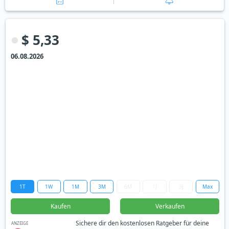
$ 5,33
06.08.2026
1T
1W
1M
3M
6M
1J
3J
Max
Kaufen
Verkaufen
Sichere dir den kostenlosen Ratgeber für deine
ANZEIGE