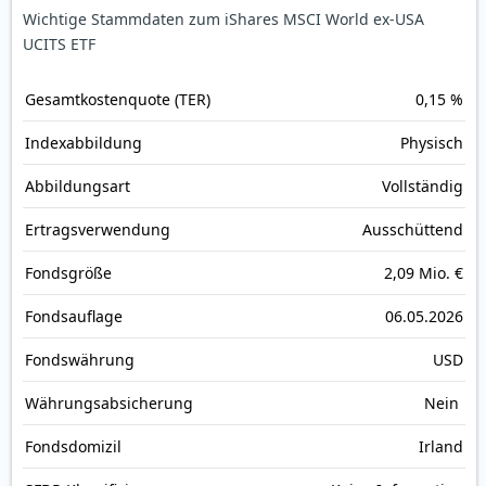
Wichtige Stammdaten zum iShares MSCI World ex-USA
UCITS ETF
Gesamt­kosten­quote (TER)
0,15 %
Index­abbildung
Physisch
Abbildungs­art
Vollständig
Ertrags­verwendung
Ausschüttend
Fonds­größe
2,09 Mio. €
Fonds­auflage
06.05.2026
Fonds­währung
USD
Währungsabsicherung
Nein
Fondsdomizil
Irland