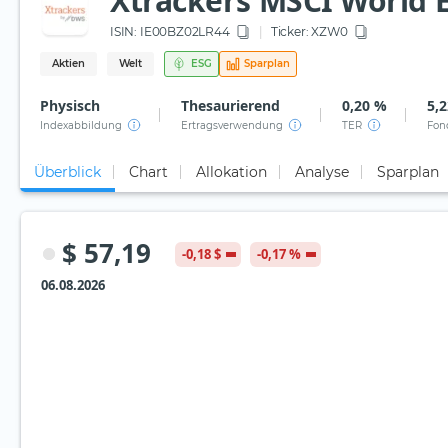
Xtrackers MSCI World E
ISIN:
IE00BZ02LR44
Ticker:
XZW0
Aktien
Welt
ESG
Sparplan
Physisch
Thesaurierend
0,20 %
5,2
Indexabbildung
Ertragsverwendung
TER
Fon
Überblick
Chart
Allokation
Analyse
Sparplan
$ 57,19
-0,18 $
-0,17 %
06.08.2026