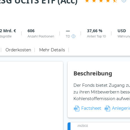
SG UCITS ETF (Acc)
2 Mrd. €
606
—
37,66 %
USD
dsgröße
Anzahl Positionen
TD
Anteil Top 10
Währun
Orderkosten
Mehr Details
Beschreibung
Der Fonds bietet Zugang zu
zu ihren Mitbewerbern bess
Kohlenstoffemission aufwei
Factsheet
Anlegeri
ANZEIGE