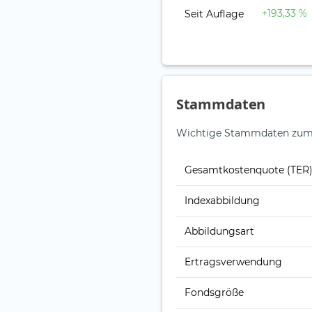
+193,33 %
Seit Auflage
Stammdaten
Wichtige Stammdaten zum 
Gesamt­kosten­quote (TER
Index­abbildung
Abbildungs­art
Ertrags­verwendung
Fonds­größe