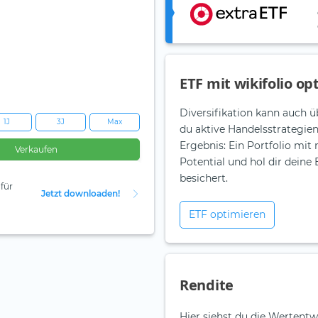
ETF mit wikifolio op
Diversifikation kann auch ü
1J
3J
Max
du aktive Handelsstrategie
Ergebnis: Ein Portfolio mit
Verkaufen
Potential und hol dir dein
besichert.
für
Jetzt downloaden!
ETF optimieren
Rendite
Hier siehst du die Wertentw