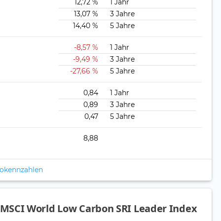
12,72 %
1 Jahr
13,07 %
3 Jahre
14,40 %
5 Jahre
-8,57 %
1 Jahr
-9,49 %
3 Jahre
-27,66 %
5 Jahre
0,84
1 Jahr
0,89
3 Jahre
0,47
5 Jahre
8,88
ikokennzahlen
MSCI World Low Carbon SRI Leader Index