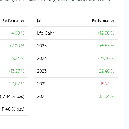
Perfor­mance
Jahr
Perfor­mance
+4,08 %
Lfd. Jahr
+12,66 %
+2,00 %
2025
+5,53 %
+7,24 %
2024
+27,70 %
+13,27 %
2023
+22,48 %
+20,87 %
2022
-15,74 %
(17,84 % p.a.)
2021
+35,04 %
(11,48 % p.a.)
—