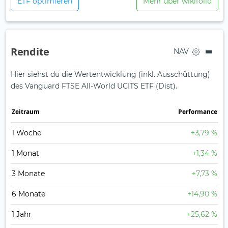
ETF optimieren
Mehr über wikifolio
Rendite
NAV
Hier siehst du die Wertentwicklung (inkl. Ausschüttung)
des Vanguard FTSE All-World UCITS ETF (Dist).
Zeit­raum
Perfor­mance
1 Woche
+3,79 %
1 Monat
+1,34 %
3 Monate
+7,73 %
6 Monate
+14,90 %
1 Jahr
+25,62 %