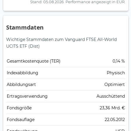
Stand: 05.08.2026.
Performance angezeigt in EUR.
Stammdaten
Wichtige Stammdaten zum Vanguard FTSE All-World
UCITS ETF (Dist)
Gesamt­kosten­quote (TER)
0,14 %
Index­abbildung
Physisch
Abbildungs­art
Optimiert
Ertrags­verwendung
Ausschüttend
Fonds­größe
23,36 Mrd. €
Fonds­auflage
22.05.2012