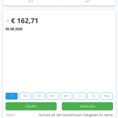
€ 162,71
05.08.2026
1T
1W
1M
3M
6M
1J
3J
Max
Kaufen
Verkaufen
Sichere dir den kostenlosen Ratgeber für deine
ANZEIGE