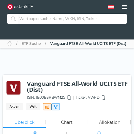
ETF Suche
Vanguard FTSE All-World UCITS ETF (Dist)
Vanguard FTSE All-World UCITS ETF
(Dist)
ISIN:
IE00B3RBWM25
Ticker:
VWRD
Aktien
Welt
Überblick
Chart
Allokation