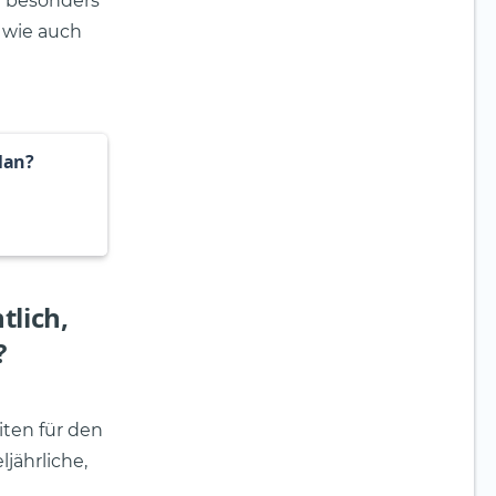
d besonders
 wie auch
lan?
tlich,
?
iten für den
jährliche,