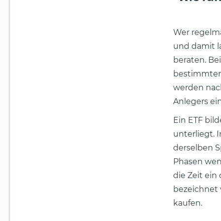
Wer regelmä
und damit l
beraten. Be
bestimmter 
werden nach
Anlegers ei
Ein ETF bil
unterliegt. 
derselben S
Phasen weni
die Zeit ein
bezeichnet 
kaufen.