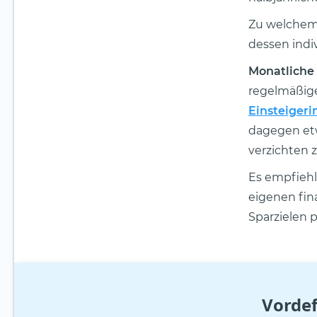
Zu welchem
dessen indiv
Monatliche
regelmäßige
Einsteigeri
dagegen etw
verzichten 
Es empfiehl
eigenen fina
Sparzielen p
Vordef