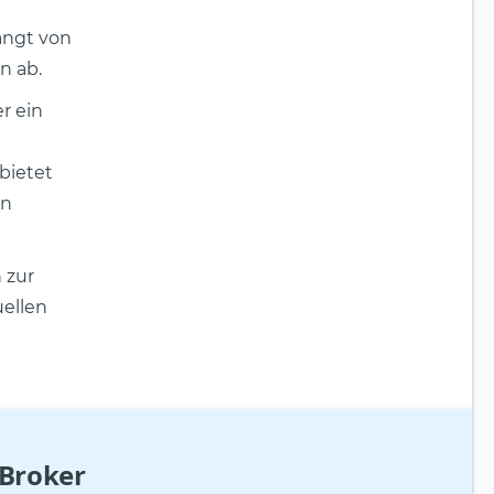
ängt von
n ab.
r ein
bietet
en
 zur
uellen
 Broker