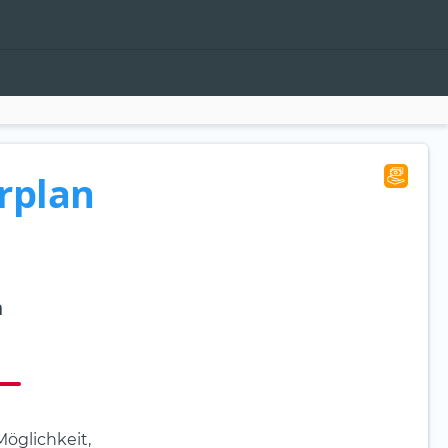
rplan
n
öglichkeit,