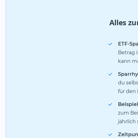
Alles z
ETF-Spa
Betrag 
kann ma
Sparrh
du selbs
für den
Beispiel
zum Beis
jährlich 
Zeitpun