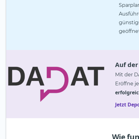
Sparplan
Ausführ
günstig
geöffnet
Auf der
Mit der D
Eröffne j
erfolgrei
Jetzt Dep
Wie fun