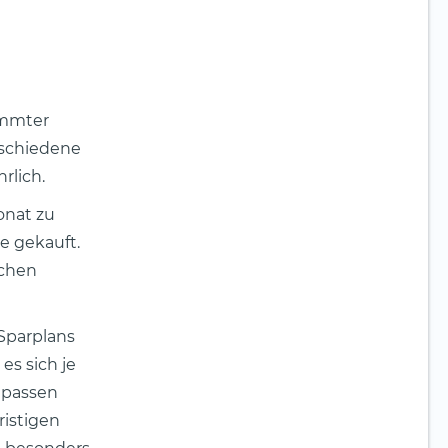
immter
erschiedene
rlich.
onat zu
e gekauft.
ichen
 Sparplans
es sich je
anpassen
ristigen