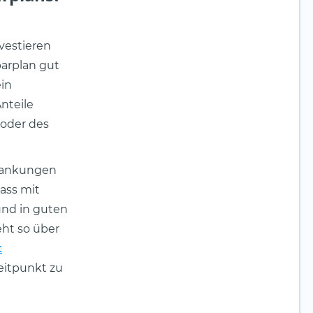
vestieren
arplan gut
in
nteile
 oder des
wankungen
dass mit
und in guten
ht so über
t
eitpunkt zu