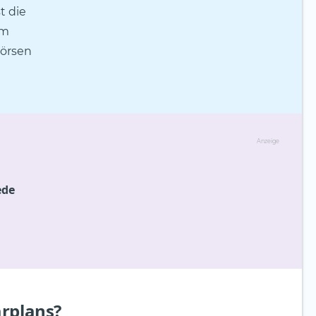
t die
am
Börsen
Anzeige
ede
arplans?