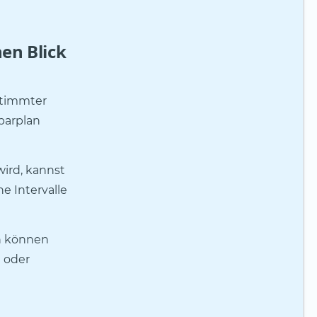
en Blick
stimmter
parplan
ird, kannst
e Intervalle
en können
h oder